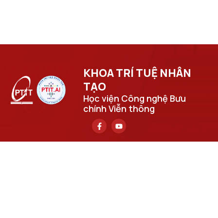
KHOA TRÍ TUỆ NHÂN
TẠO​
Học viện Công nghệ Bưu
chính Viễn thông
Trụ sở chính
Số 122 Hoàng Quốc Việt, phường Nghĩa Đô, thành phố Hà
Nội.
Học viện cơ sở tại TP. Hồ Chí Minh
Số 11 Nguyễn Đình Chiểu, phường Sài Gòn, Thành phố Hồ
Chí Minh.