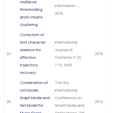
multilevel
Information …,
thresholding
2015
and k-means
clustering
Correction of
text character
International
skeleton for
Journal of
24
2015
effective
Contents 11 (3),
trajectory
7-13, 2015
recovery
Combination of
The 3rd
LAG Model,
International
Graph Model and
Conference on
25
2014
Set Model for
Smart Media and
Music Score
Applications, 215-