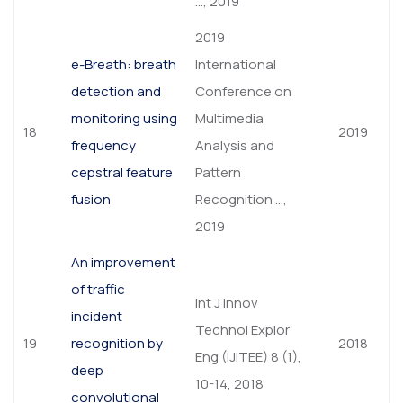
…, 2019
2019
e-Breath: breath
International
detection and
Conference on
monitoring using
Multimedia
18
2019
frequency
Analysis and
cepstral feature
Pattern
fusion
Recognition …,
2019
An improvement
of traffic
Int J Innov
incident
Technol Explor
19
recognition by
2018
Eng (IJITEE) 8 (1),
deep
10-14, 2018
convolutional