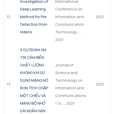
Investigation of
International
Deep Learning
Conference on
12
Method for Fire
Information and
2021
Detection from
Communication
Videos
Technology …,
2021
A DỰ ĐOÁN GIÁ
TRỊ CẢM BIẾN
CHẤT LƯỢNG
Journal of
KHÔNG KHÍ SỬ
Science and
DỤNG MẠNG NƠ
Technology on
13
2021
RON TÍCH CHẬP
Information and
MỘT CHIỀU VÀ
Communications
MẠNG BỘ NHỚ
1 (4 …, 2021
DÀI NGẮN HẠN: