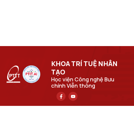
KHOA TRÍ TUỆ NHÂN
TẠO​
Học viện Công nghệ Bưu
chính Viễn thông
Trụ sở chính
Số 122 Hoàng Quốc Việt, phường Nghĩa Đô, thành phố Hà
Nội.