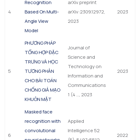
Recognition
arXiv preprint
4
Based On Multi-
arXiv:2309.12972,
2023
Angle View
2023
Model
PHƯƠNG PHÁP
Journal of
TỔNG HỢP ĐẶC
Science and
TRƯNG VÀ HỌC
Technology on
5
TƯƠNG PHẢN
2023
Information and
CHO BÀI TOÁN
Communications
CHỐNG GIẢ MẠO
1 (4 …, 2023
KHUÔN MẶT
Masked face
recognition with
Applied
convolutional
Intelligence 52
6
2022
neural networks
(5), 5497-5512,