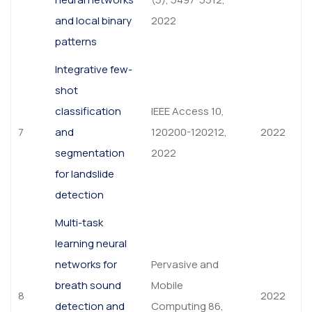
and local binary
2022
patterns
Integrative few-
shot
classification
IEEE Access 10,
7
and
120200-120212,
2022
segmentation
2022
for landslide
detection
Multi-task
learning neural
networks for
Pervasive and
breath sound
Mobile
8
2022
detection and
Computing 86,