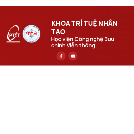
KHOA TRÍ TUỆ NHÂN
TẠO​
Học viện Công nghệ Bưu
chính Viễn thông
Trụ sở chính
Số 122 Hoàng Quốc Việt, phường Nghĩa Đô, thành phố Hà
Nội.
Học viện cơ sở tại TP. Hồ Chí Minh
Số 11 Nguyễn Đình Chiểu, phường Sài Gòn, Thành phố Hồ
Chí Minh.
Email
cuongpv@ptit.edu.vn
Cơ sở đào tạo tại Hà Nội