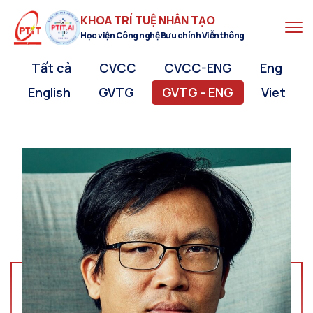
KHOA TRÍ TUỆ NHÂN TẠO
Học viện Công nghệ Bưu chính Viễn thông
Tất cả
CVCC
CVCC-ENG
Eng
English
GVTG
GVTG - ENG
Viet