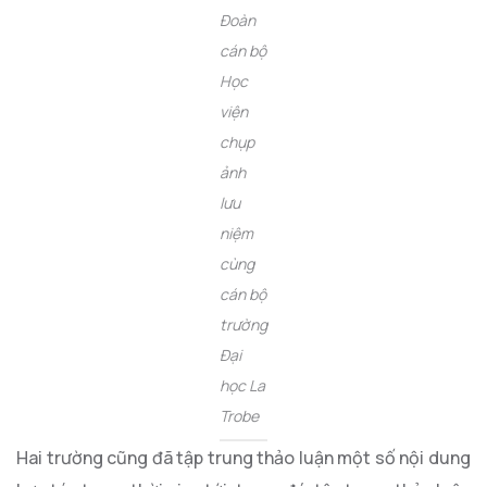
Đoàn
cán bộ
Học
viện
chụp
ảnh
lưu
niệm
cùng
cán bộ
trường
Đại
học La
Trobe
Hai trường cũng đã tập trung thảo luận một số nội dung