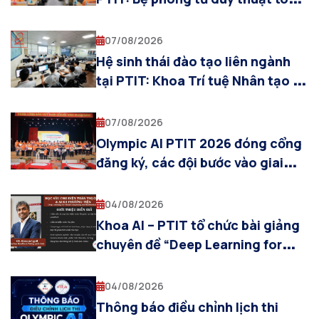
cho sinh viên Khoa AI
07/08/2026
Hệ sinh thái đào tạo liên ngành
tại PTIT: Khoa Trí tuệ Nhân tạo và
sự cộng hưởng cùng các khoa
chuyên ngành
07/08/2026
Olympic AI PTIT 2026 đóng cổng
đăng ký, các đội bước vào giai
đoạn chuẩn bị cho Vòng Sơ loại
04/08/2026
Khoa AI – PTIT tổ chức bài giảng
chuyên đề “Deep Learning for
Visual Computing and
Multimodal AI”
04/08/2026
Thông báo điều chỉnh lịch thi