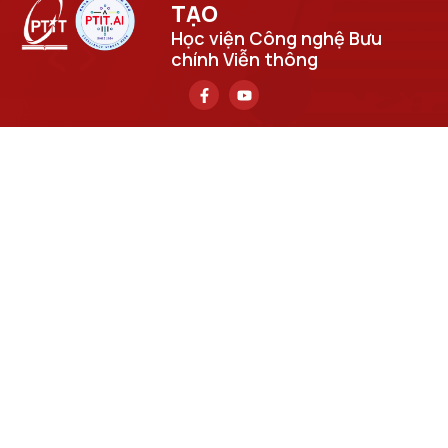
TẠO​
Học viện Công nghệ Bưu
chính Viễn thông
Headquarters
122 Hoang Quoc Viet, Nghia Do ward, Hanoi
Grassroots Academy in City. Ho Chi Minh
11 Nguyen Dinh Chieu, Sai Gon ward, Ho Chi Minh City
Email
cuongpv@ptit.edu.vn
Training facility in Hanoi
96A Tran Phu, Ha Dong ward, Hanoi
Training facility in Ho Chi Minh City
97 Man Thien Street, Tang Nhon Phu ward, Ho Chi Minh