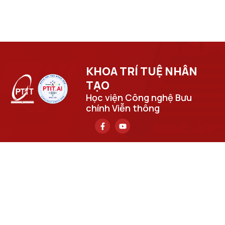
KHOA TRÍ TUỆ NHÂN
TẠO​
Học viện Công nghệ Bưu
chính Viễn thông
Trụ sở chính
Số 122 Hoàng Quốc Việt, phường Nghĩa Đô, thành phố Hà
Nội.
Học viện cơ sở tại TP. Hồ Chí Minh
Số 11 Nguyễn Đình Chiểu, phường Sài Gòn, Thành phố Hồ
Chí Minh.