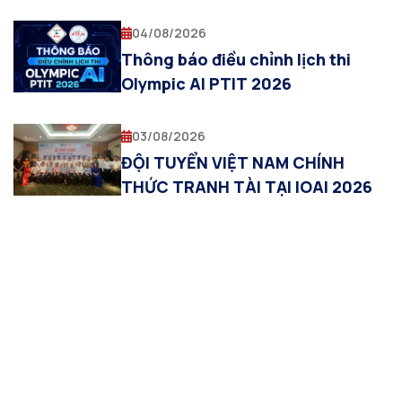
Visual Computing and
Multimodal AI”
04/08/2026
Thông báo điều chỉnh lịch thi
Olympic AI PTIT 2026
03/08/2026
ĐỘI TUYỂN VIỆT NAM CHÍNH
THỨC TRANH TÀI TẠI IOAI 2026