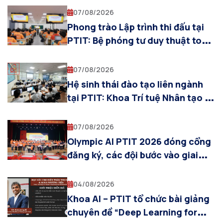
07/08/2026
Phong trào Lập trình thi đấu tại
PTIT: Bệ phóng tư duy thuật toán
cho sinh viên Khoa AI
07/08/2026
Hệ sinh thái đào tạo liên ngành
tại PTIT: Khoa Trí tuệ Nhân tạo và
sự cộng hưởng cùng các khoa
chuyên ngành
07/08/2026
Olympic AI PTIT 2026 đóng cổng
đăng ký, các đội bước vào giai
đoạn chuẩn bị cho Vòng Sơ loại
04/08/2026
Khoa AI – PTIT tổ chức bài giảng
chuyên đề “Deep Learning for