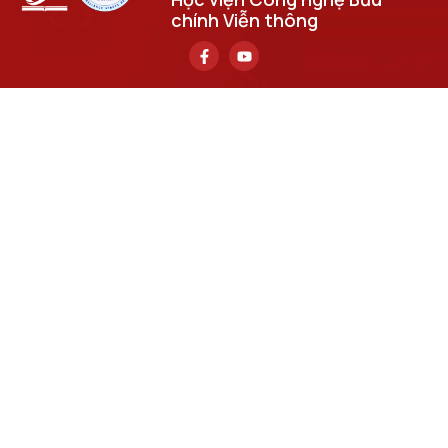
chính Viễn thông
Trụ sở chính
Số 122 Hoàng Quốc Việt, phường Nghĩa Đô, thành phố Hà
Nội.
Học viện cơ sở tại TP. Hồ Chí Minh
Số 11 Nguyễn Đình Chiểu, phường Sài Gòn, Thành phố Hồ
Chí Minh.
Email
cuongpv@ptit.edu.vn
Cơ sở đào tạo tại Hà Nội
Số 96A Trần Phú, phường Hà Đông, thành phố Hà Nội.
Cơ sở đào tạo tại TP Hồ Chí Minh
Số 97 Man Thiện, phường Tăng Nhơn Phú, thành phố Hồ
Chí Minh.