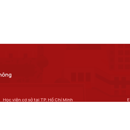
thông
Học viện cơ sở tại TP. Hồ Chí Minh
E
Số 11 Nguyễn Đình Chiểu, phường Sài Gòn, Thành phố Hồ
c
Chí Minh.
Cơ sở đào tạo tại TP Hồ Chí Minh
Số 97 Man Thiện, phường Tăng Nhơn Phú, thành phố Hồ Chí