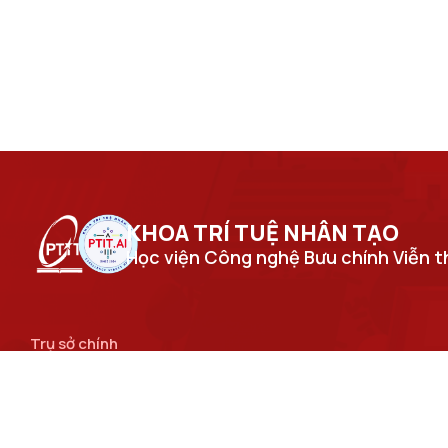
KHOA TRÍ TUỆ NHÂN TẠO​
Học viện Công nghệ Bưu chính Viễn 
Trụ sở chính
Số 122 Hoàng Quốc Việt, phường Nghĩa Đô, thành phố Hà
Nội.
Cơ sở đào tạo tại Hà Nội
Số 96A Trần Phú, phường Hà Đông, thành phố Hà Nội.