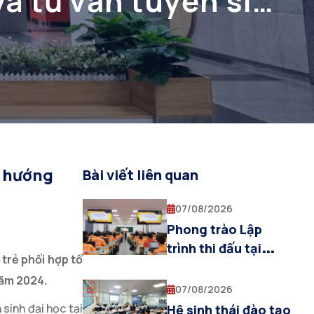
à tư vấn tuyển sinh
h hướng
Bài viết liên quan
07/08/2026
Phong trào Lập
trình thi đấu tại
trẻ phối hợp tổ
PTIT: Bệ phóng tư
 năm 2024.
duy thuật toán cho
07/08/2026
sinh viên Khoa AI
sinh đại học tại
Hệ sinh thái đào tạo