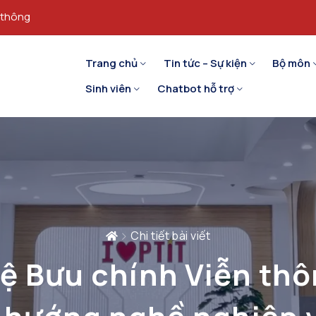
 thông
Trang chủ
Tin tức – Sự kiện
Bộ môn
Sinh viên
Chatbot hỗ trợ
Chi tiết bài viết
ệ Bưu chính Viễn thô