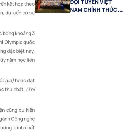
ĐỘI TUYỂN VIỆT
yển kết hợp theo
NAM CHÍNH THỨC
n, dự kiến có sự
TRANH TÀI TẠI IOAI
2026
ọc bổng
khoảng 3
thi Olympic quốc
ổng đặc biệt này,
lũy năm học liên
ốc gia)
hoặc đạt
c thứ nhất.
(Thí
iện cũng dự kiến
(ngành Công nghệ
hương trình chất