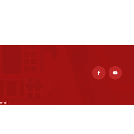
mail
uongpv@ptit.edu.vn