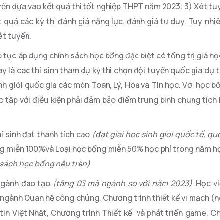
yển dựa vào kết quả thi tốt nghiệp THPT năm 2023; 3) Xét tu
 quả các kỳ thi đánh giá năng lực, đánh giá tư duy. Tuy nhiê
ét tuyển.
 tục áp dụng chính sách học bổng đặc biệt có tổng trị giá h
y là các thí sinh tham dự kỳ thi chọn đội tuyển quốc gia dự 
sinh giỏi quốc gia các môn Toán, Lý, Hóa và Tin học. Với học b
c tập với điều kiện phải đảm bảo điểm trung bình chung tích 
hí sinh đạt thành tích cao
(đạt giải học sinh giỏi quốc tế, qu
ổng miễn 100%và Loại học bổng
miễn 50% học phí
trong năm họ
 sách học bổng nêu trên)
 ngành đào tạo
(tăng 03 mã ngành so với năm 2023)
. Học v
: ngành Quan hệ công chúng, Chương trình thiết kế vi mạch 
tin Việt Nhật, Chương trình Thiết kế và phát triển game, C