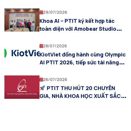
TRÌNH THỰC TẬP QUỐC TẾ SIT–
PTIT 2026
29/07/2026
Khoa AI – PTIT ký kết hợp tác
toàn diện với Amobear Studio
trong lĩnh vực Trí tuệ nhân tạo
28/07/2026
KiotViet đồng hành cùng Olympic
AI PTIT 2026, tiếp sức tài năng
trẻ trong lĩnh vực trí tuệ nhân tạo
26/07/2026
PTIT THU HÚT 20 CHUYÊN
GIA, NHÀ KHOA HỌC XUẤT SẮC
VỚI THU NHẬP TỪ 1 TỶ
ĐỒNG/NĂM