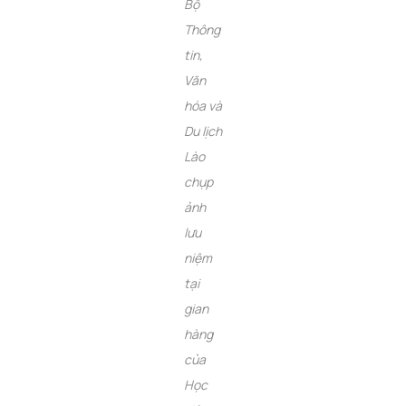
Bộ
Thông
tin,
Văn
hóa và
Du lịch
Lào
chụp
ảnh
lưu
niệm
tại
gian
hàng
của
Học