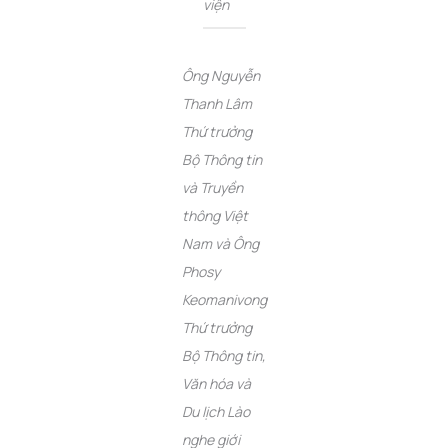
viện
Ông Nguyễn
Thanh Lâm
Thứ trưởng
Bộ Thông tin
và Truyền
thông Việt
Nam và Ông
Phosy
Keomanivong
Thứ trưởng
Bộ Thông tin,
Văn hóa và
Du lịch Lào
nghe giới