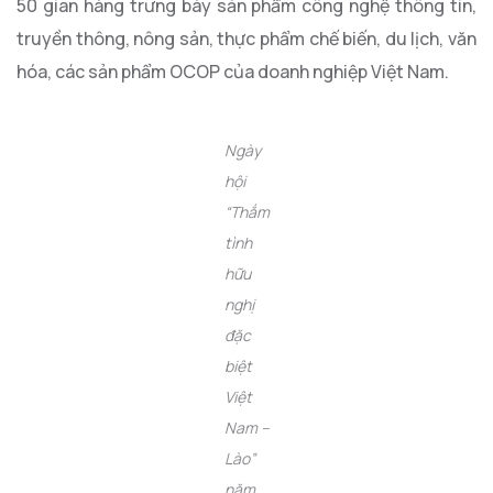
50 gian hàng trưng bày sản phẩm công nghệ thông tin,
truyền thông, nông sản, thực phẩm chế biến, du lịch, văn
hóa, các sản phẩm OCOP của doanh nghiệp Việt Nam.
Ngày
hội
“Thắm
tình
hữu
nghị
đặc
biệt
Việt
Nam –
Lào”
năm