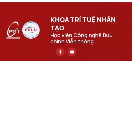
KHOA TRÍ TUỆ NHÂN
TẠO​
Học viện Công nghệ Bưu
chính Viễn thông
Trụ sở chính
Số 122 Hoàng Quốc Việt, phường Nghĩa Đô, thành phố Hà
Nội.
Học viện cơ sở tại TP. Hồ Chí Minh
Số 11 Nguyễn Đình Chiểu, phường Sài Gòn, Thành phố Hồ
Chí Minh.
Email
cuongpv@ptit.edu.vn
Cơ sở đào tạo tại Hà Nội