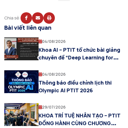
Chia sẻ:
Bài viết liên quan
04/08/2026
Khoa AI – PTIT tổ chức bài giảng
chuyên đề “Deep Learning for
Visual Computing and
Multimodal AI”
04/08/2026
Thông báo điều chỉnh lịch thi
Olympic AI PTIT 2026
29/07/2026
KHOA TRÍ TUỆ NHÂN TẠO – PTIT
ĐỒNG HÀNH CÙNG CHƯƠNG