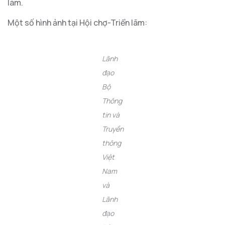
lãm.
Một số hình ảnh tại Hội chợ-Triển lãm:
Lãnh
đạo
Bộ
Thông
tin và
Truyền
thông
Việt
Nam
và
Lãnh
đạo