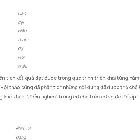
Các
đại
biểu
tham
dự
Hội
thảo
ân tích kết quả đạt được trong quá trình triển khai từng nă
Hội thảo cũng đã phân tích những nội dung đã được thể chế 
ng khó khăn, “điểm nghẽn” trong cơ chế trên cơ sở đó để kịp t
PGS.TS
Đặng