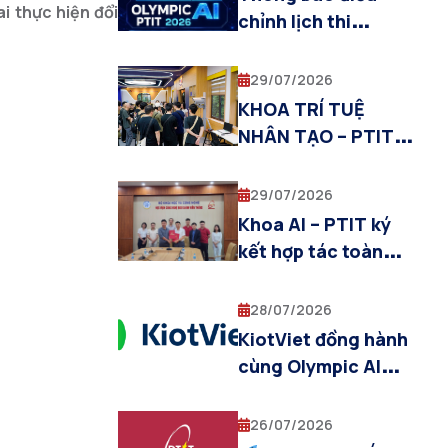
i thực hiện đổi
Multimodal AI”
chỉnh lịch thi
Olympic AI PTIT
2026
29/07/2026
KHOA TRÍ TUỆ
NHÂN TẠO – PTIT
ĐỒNG HÀNH CÙNG
CHƯƠNG TRÌNH
29/07/2026
THỰC TẬP QUỐC
Khoa AI – PTIT ký
TẾ SIT–PTIT 2026
kết hợp tác toàn
diện với Amobear
Studio trong lĩnh
28/07/2026
vực Trí tuệ nhân tạo
KiotViet đồng hành
cùng Olympic AI
PTIT 2026, tiếp sức
tài năng trẻ trong
26/07/2026
lĩnh vực trí tuệ nhân