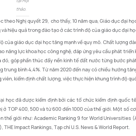
tại Hội
thảo.
ọc theo Nghị quyết 29, cho thấy, 10 năm qua, Giáo dục đại họ
và hiệu quả trong đào tạo ở các trình độ của giáo dục đại họ
h độ của giáo dục đại học tăng mạnh về quy mô. Chất lượng đ
o năng lực khoa học công nghệ, đáp ứng yêu cầu phát triển ki
 đó, góp phần thúc đẩy nền kinh tế đất nước từng bước phát
ăng trung bình 4,4%. Từ năm 2020 đến nay có chiều hướng tă
g viên, kiểm định chất lượng, việc thực hiện khung trình độ q
đại học đã được kiểm định bởi các tổ chức kiểm định quốc t
ị ở TOP 400, 500 và từ 600 đến 1000 của thế giới. Một số cơ
ên thế giới như: Academic Ranking 9 for World Universities
), THE Impact Rankings, Tạp chí U.S. News & World Report.