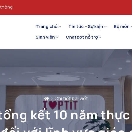
 thông
Trang chủ
Tin tức – Sự kiện
Bộ môn
Sinh viên
Chatbot hỗ trợ
Chi tiết bài viết
tổng kết 10 năm thực