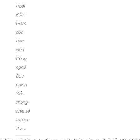
Hoài
Bắc –
Giám
đốc
Học
viện
Công
nghệ
Bưu
chính
Viễn
thông
chia sẻ
tại hội
thảo.