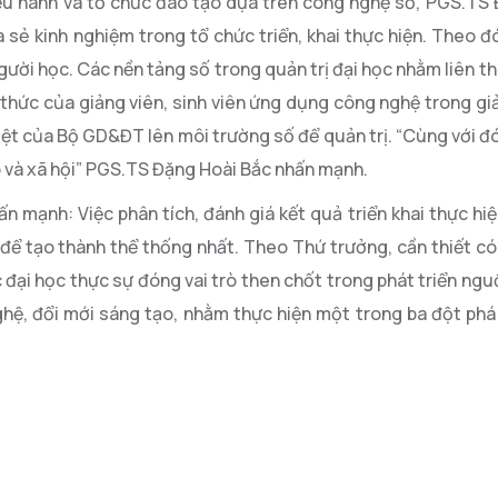
điều hành và tổ chức đào tạo dựa trên công nghệ số, PGS.TS
sẻ kinh nghiệm trong tổ chức triển, khai thực hiện. Theo đ
gười học. Các nền tảng số trong quản trị đại học nhằm liên t
n thức của giảng viên, sinh viên ứng dụng công nghệ trong gi
iệt của Bộ GD&ĐT lên môi trường số để quản trị. “Cùng với đó
ệp và xã hội” PGS.TS Đặng Hoài Bắc nhấn mạnh.
 mạnh: Việc phân tích, đánh giá kết quả triển khai thực hi
 để tạo thành thể thống nhất. Theo Thứ trưởng, cần thiết có
 đại học thực sự đóng vai trò then chốt trong phát triển ngu
nghệ, đổi mới sáng tạo, nhằm thực hiện một trong ba đột phá