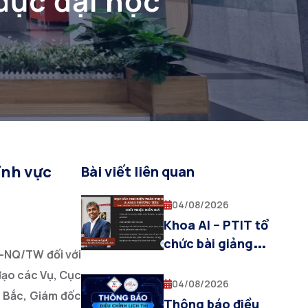
dục đại học
ĩnh vực
Bài viết liên quan
04/08/2026
Khoa AI – PTIT tổ
chức bài giảng
9-NQ/TW đối với
chuyên đề “Deep
đạo các Vụ, Cục
Learning for Visual
04/08/2026
i Bắc, Giám đốc
Computing and
Thông báo điều