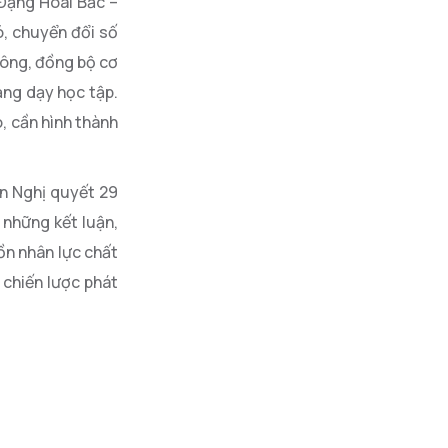
 Đặng Hoài Bắc –
ó, chuyển đổi số
hông, đồng bộ cơ
ảng dạy học tập.
, cần hình thành
ện Nghị quyết 29
 những kết luận,
ồn nhân lực chất
 chiến lược phát