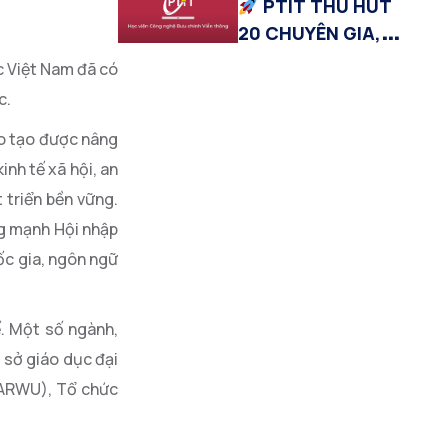
PTIT THU HÚT
tạo
20 CHUYÊN GIA,
NHÀ KHOA HỌC
c Việt Nam đã có
XUẤT SẮC VỚI THU
c.
NHẬP TỪ 1 TỶ
ào tạo được nâng
ĐỒNG/NĂM
nh tế xã hội, an
 triển bền vững.
ng mạnh Hội nhập
uốc gia, ngôn ngữ
ế. Một số ngành,
 sở giáo dục đại
 (ARWU), Tổ chức