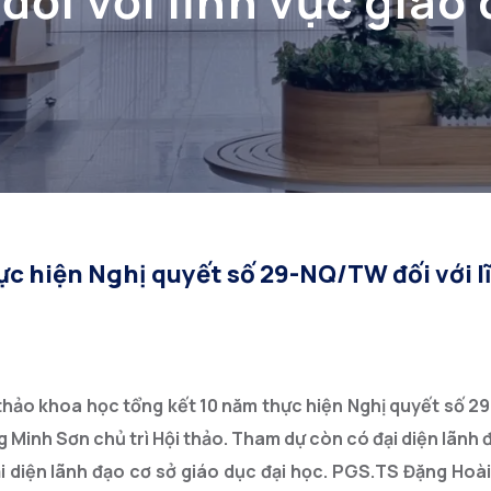
ối với lĩnh vực giáo 
ực hiện Nghị quyết số 29-NQ/TW đối với l
thảo khoa học tổng kết 10 năm thực hiện Nghị quyết số 2
inh Sơn chủ trì Hội thảo. Tham dự còn có đại diện lãnh 
i diện lãnh đạo cơ sở giáo dục đại học. PGS.TS Đặng Hoà