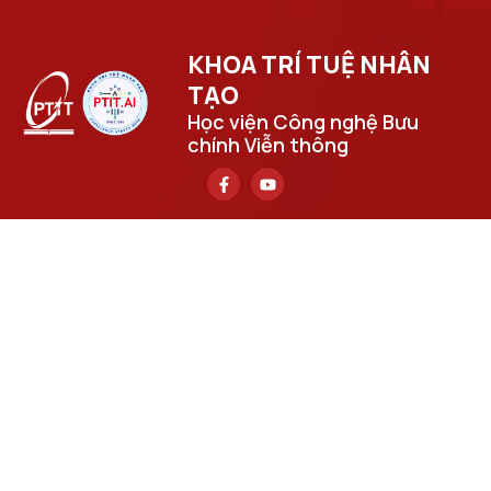
KHOA TRÍ TUỆ NHÂN
TẠO​
Học viện Công nghệ Bưu
chính Viễn thông
Trụ sở chính
Số 122 Hoàng Quốc Việt, phường Nghĩa Đô, thành phố Hà
Nội.
Học viện cơ sở tại TP. Hồ Chí Minh
Số 11 Nguyễn Đình Chiểu, phường Sài Gòn, Thành phố Hồ
Chí Minh.
Email
cuongpv@ptit.edu.vn
Cơ sở đào tạo tại Hà Nội
Số 96A Trần Phú, phường Hà Đông, thành phố Hà Nội.