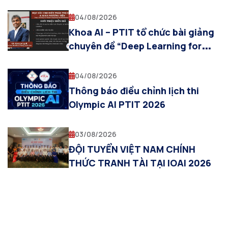
đoạn chuẩn bị cho Vòng Sơ loại
04/08/2026
Khoa AI – PTIT tổ chức bài giảng
chuyên đề “Deep Learning for
Visual Computing and
Multimodal AI”
04/08/2026
Thông báo điều chỉnh lịch thi
Olympic AI PTIT 2026
03/08/2026
ĐỘI TUYỂN VIỆT NAM CHÍNH
THỨC TRANH TÀI TẠI IOAI 2026