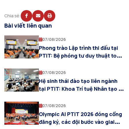
Chia sẻ:
Bài viết liên quan
07/08/2026
Phong trào Lập trình thi đấu tại
PTIT: Bệ phóng tư duy thuật toán
cho sinh viên Khoa AI
07/08/2026
Hệ sinh thái đào tạo liên ngành
tại PTIT: Khoa Trí tuệ Nhân tạo và
sự cộng hưởng cùng các khoa
chuyên ngành
07/08/2026
Olympic AI PTIT 2026 đóng cổng
đăng ký, các đội bước vào giai