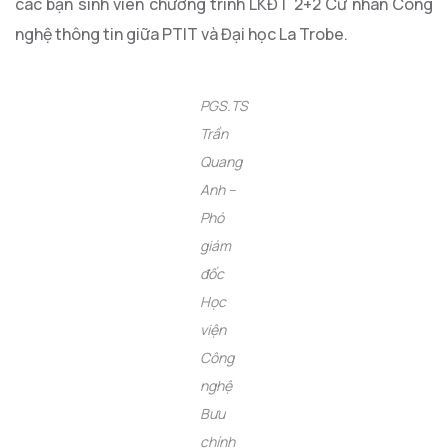
các bạn sinh viên chương trình LKĐT 2+2 Cử nhân Công
nghệ thông tin giữa PTIT và Đại học La Trobe.
PGS.TS
Trần
Quang
Anh –
Phó
giám
đốc
Học
viện
Công
nghệ
Bưu
chính