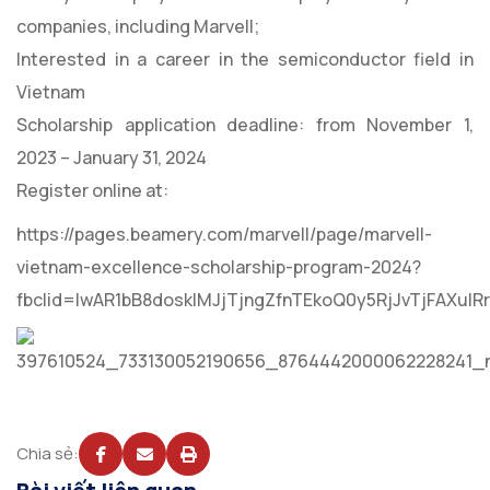
companies, including Marvell;
Interested in a career in the semiconductor field in
Vietnam
Scholarship application deadline: from November 1,
2023 – January 31, 2024
Register online at:
https://pages.beamery.com/marvell/page/marvell-
vietnam-excellence-scholarship-program-2024?
fbclid=IwAR1bB8dosklMJjTjngZfnTEkoQ0y5RjJvTjFAXulR
Chia sẻ: