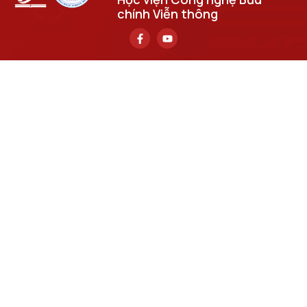
chính Viễn thông
Trụ sở chính
Số 122 Hoàng Quốc Việt, phường Nghĩa Đô, thành phố Hà
Nội.
Học viện cơ sở tại TP. Hồ Chí Minh
Số 11 Nguyễn Đình Chiểu, phường Sài Gòn, Thành phố Hồ
Chí Minh.
Email
cuongpv@ptit.edu.vn
Cơ sở đào tạo tại Hà Nội
Số 96A Trần Phú, phường Hà Đông, thành phố Hà Nội.
Cơ sở đào tạo tại TP Hồ Chí Minh
Số 97 Man Thiện, phường Tăng Nhơn Phú, thành phố Hồ
Chí Minh.