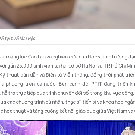
i tại buổi làm việc
uan năng lực đào tạo và nghiên cứu của Học viện – trường đạ
i gần 25.000 sinh viên tại hai cơ sở Hà Nội và TP. Hồ Chí Min
ỹ thuật bán dẫn và Điện tử Viễn thông, đồng thời phát triể
a phương trên cả nước. Bên cạnh đó, PTIT đang triển kh
 hỗ trợ trực tiếp quá trình chuyển đổi số trong khu vực công
a các chương trình cử nhân, thạc sĩ, tiến sĩ và khóa học ngắ
ác học thuật và tăng cường kết nối giáo dục giữa Việt Nam v