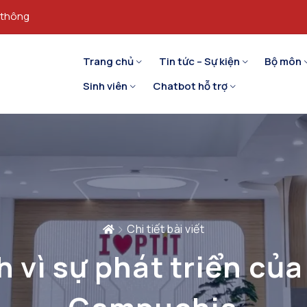
 thông
Trang chủ
Tin tức – Sự kiện
Bộ môn
Sinh viên
Chatbot hỗ trợ
Chi tiết bài viết
 vì sự phát triển của 