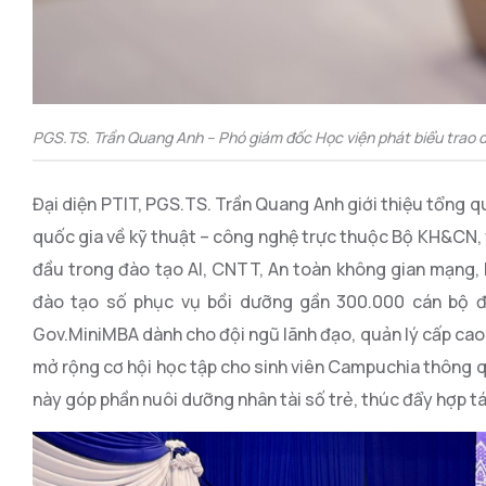
PGS.TS. Trần Quang Anh – Phó giám đốc Học viện phát biểu trao đổ
Đại diện PTIT, PGS.TS. Trần Quang Anh giới thiệu tổng q
quốc gia về kỹ thuật – công nghệ trực thuộc Bộ KH&CN, vớ
đầu trong đào tạo AI, CNTT, An toàn không gian mạng, K
đào tạo số phục vụ bồi dưỡng gần 300.000 cán bộ đị
Gov.MiniMBA dành cho đội ngũ lãnh đạo, quản lý cấp cao,
mở rộng cơ hội học tập cho sinh viên Campuchia thông qu
này góp phần nuôi dưỡng nhân tài số trẻ, thúc đẩy hợp t