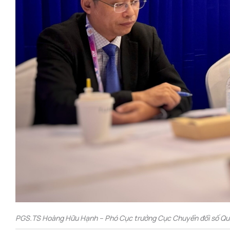
PGS.TS Hoàng Hữu Hạnh – Phó Cục trưởng Cục Chuyển đổi số Quốc 