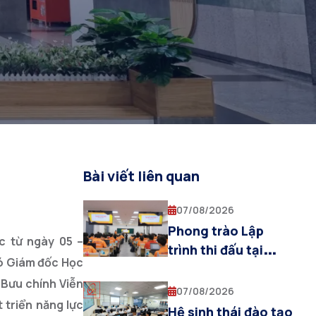
Bài viết liên quan
07/08/2026
Phong trào Lập
c từ ngày 05 –
trình thi đấu tại
hó Giám đốc Học
PTIT: Bệ phóng tư
 Bưu chính Viễn
duy thuật toán cho
07/08/2026
 triển năng lực
sinh viên Khoa AI
Hệ sinh thái đào tạo