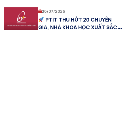
trẻ trong lĩnh vực trí tuệ nhân tạo
26/07/2026
PTIT THU HÚT 20 CHUYÊN
GIA, NHÀ KHOA HỌC XUẤT SẮC
VỚI THU NHẬP TỪ 1 TỶ
ĐỒNG/NĂM