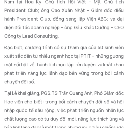
Nam tại Hoa Kỳ, Chủ tịch Hội Việt – Mỹ, Chủ tịch
President Club; ông Cao Xuân Nhật – Giám đốc điều
hành President Club, đồng sáng lập Viện ABG; và đại
diện đối tác doanh nghiệp – ông Đầu Khắc Cường – CEO
Công ty Lead Consulting.
Đặc biệt, chương trình có sự tham gia của 50 sinh viên
xuất sắc đến từ nhiều ngành học tại PTIT – những gương
mặt nổi bật về thành tích học tập, rèn luyện, và khát khao
phát triển năng lực lãnh đạo bền vững trong bối cảnh
chuyển đổi số.
Tại Lễ khai giảng, PGS.TS Trần Quang Anh, Phó Giám đốc
Học viện cho biết: trong bối cảnh chuyển đổi số và hội
nhập quốc tế sâu rộng, việc phát triển nguồn nhân lực
chất lượng cao có tư duy đổi mới, năng lực thích ứng và
bản lĩnh lãnh đạo là một trong những mục tiêu chiến lược