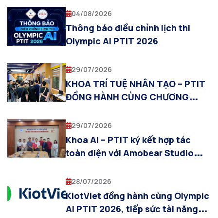
Multimodal AI”
04/08/2026
Thông báo điều chỉnh lịch thi
Olympic AI PTIT 2026
29/07/2026
KHOA TRÍ TUỆ NHÂN TẠO – PTIT
ĐỒNG HÀNH CÙNG CHƯƠNG
TRÌNH THỰC TẬP QUỐC TẾ SIT–
PTIT 2026
29/07/2026
Khoa AI – PTIT ký kết hợp tác
toàn diện với Amobear Studio
trong lĩnh vực Trí tuệ nhân tạo
28/07/2026
KiotViet đồng hành cùng Olympic
AI PTIT 2026, tiếp sức tài năng