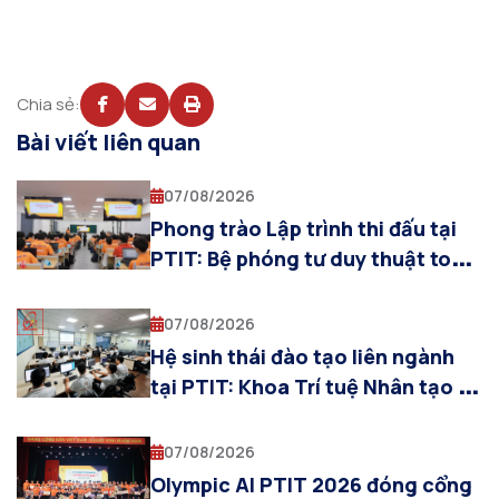
Chia sẻ:
Bài viết liên quan
07/08/2026
Phong trào Lập trình thi đấu tại
PTIT: Bệ phóng tư duy thuật toán
cho sinh viên Khoa AI
07/08/2026
Hệ sinh thái đào tạo liên ngành
tại PTIT: Khoa Trí tuệ Nhân tạo và
sự cộng hưởng cùng các khoa
chuyên ngành
07/08/2026
Olympic AI PTIT 2026 đóng cổng