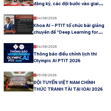
đăng ký, các đội bước vào giai
đoạn chuẩn bị cho Vòng Sơ loại
04/08/2026
Khoa AI – PTIT tổ chức bài giảng
chuyên đề “Deep Learning for
Visual Computing and
Multimodal AI”
04/08/2026
Thông báo điều chỉnh lịch thi
Olympic AI PTIT 2026
03/08/2026
ĐỘI TUYỂN VIỆT NAM CHÍNH
THỨC TRANH TÀI TẠI IOAI 2026