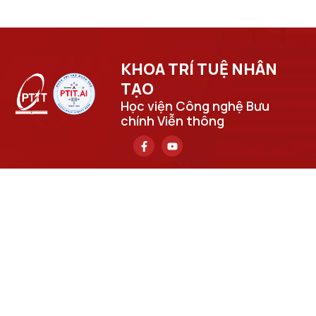
KHOA TRÍ TUỆ NHÂN
TẠO​
Học viện Công nghệ Bưu
chính Viễn thông
Trụ sở chính
Số 122 Hoàng Quốc Việt, phường Nghĩa Đô, thành phố Hà
Nội.
Học viện cơ sở tại TP. Hồ Chí Minh
Số 11 Nguyễn Đình Chiểu, phường Sài Gòn, Thành phố Hồ
Chí Minh.
Email
cuongpv@ptit.edu.vn