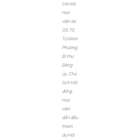
cán bộ
Học
viện do
GS.TS
Từ Minh
Phương,
Bí thư
Đảng
ủy, Chủ
tịch Hội
đồng
Học
viện
dẫn đầu
tham
dự Hội