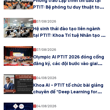
Phong trào Lập trình thi đấu tại
PTIT: Bệ phóng tư duy thuật toán
cho sinh viên Khoa AI
07/08/2026
Hệ sinh thái đào tạo liên ngành
tại PTIT: Khoa Trí tuệ Nhân tạo và
sự cộng hưởng cùng các khoa
chuyên ngành
07/08/2026
Olympic AI PTIT 2026 đóng cổng
đăng ký, các đội bước vào giai
đoạn chuẩn bị cho Vòng Sơ loại
04/08/2026
Khoa AI – PTIT tổ chức bài giảng
chuyên đề “Deep Learning for
Visual Computing and
Multimodal AI”
04/08/2026