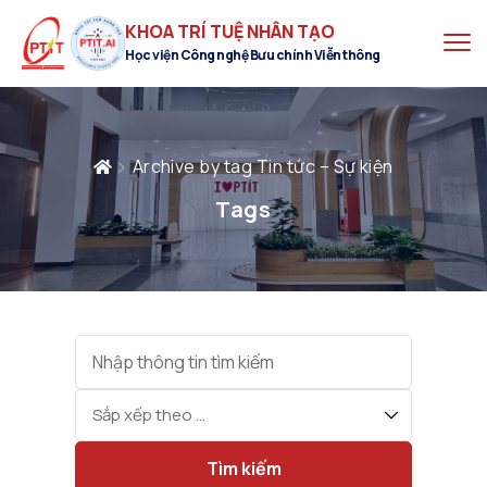
KHOA TRÍ TUỆ NHÂN TẠO
Học viện Công nghệ Bưu chính Viễn thông
Archive by tag Tin tức – Sự kiện
Tags