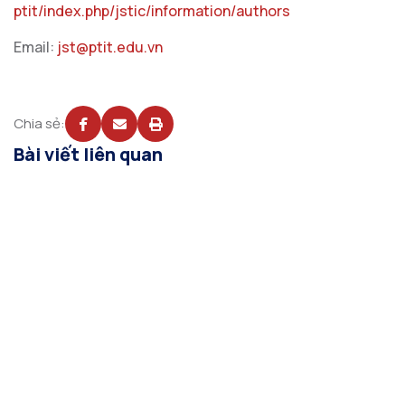
ptit/index.php/jstic/information/authors
Email:
jst@ptit.edu.vn
Chia sẻ:
Bài viết liên quan