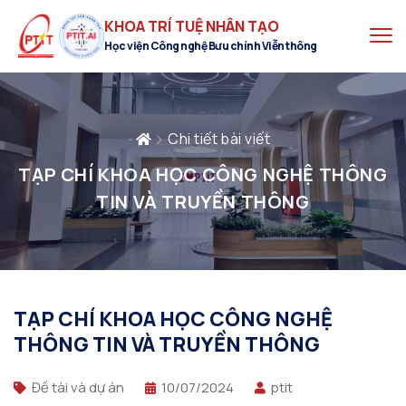
KHOA TRÍ TUỆ NHÂN TẠO
Học viện Công nghệ Bưu chính Viễn thông
Chi tiết bài viết
TẠP CHÍ KHOA HỌC CÔNG NGHỆ THÔNG
TIN VÀ TRUYỀN THÔNG
TẠP CHÍ KHOA HỌC CÔNG NGHỆ
THÔNG TIN VÀ TRUYỀN THÔNG
Đề tài và dự án
10/07/2024
ptit