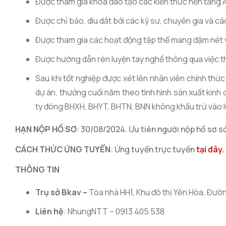
Được tham gia khóa đào tạo các kiến thức nền tảng 
Được chỉ bảo, dìu dắt bởi các kỹ sư, chuyên gia và cá
Được tham gia các hoạt động tập thể mang đậm nét v
Được hướng dẫn rèn luyện tay nghề thông qua việc t
Sau khi tốt nghiệp được xét lên nhân viên chính thứ
dự án, thưởng cuối năm theo tình hình sản xuất kinh
ty đóng BHXH, BHYT, BHTN, BNN không khấu trừ vào 
HẠN NỘP HỒ SƠ
: 30
/0
8
/2024. Ưu tiên người nộp hồ sơ s
CÁCH THỨC ỨNG TUYỂN
: Ứng tuyển trực tuyến
tại đây.
THÔNG TIN
Trụ sở Bkav –
Tòa nhà HH1, Khu đô thị Yên Hòa, Đườn
Liên hệ
: NhungNTT – 0913 405 538