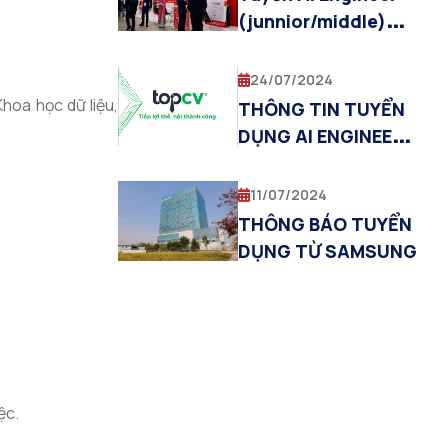
(junnior/middle)
làm việc tại Viettel
Software
24/07/2024
hoa học dữ liệu,
THÔNG TIN TUYỂN
DỤNG AI ENGINEER
TỪ TOPCV
11/07/2024
THÔNG BÁO TUYỂN
DỤNG TỪ SAMSUNG
ệc.