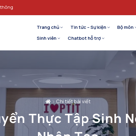
 thông
Trang chủ
Tin tức – Sự kiện
Bộ môn
Sinh viên
Chatbot hỗ trợ
Chi tiết bài viết
yển Thực Tập Sinh N