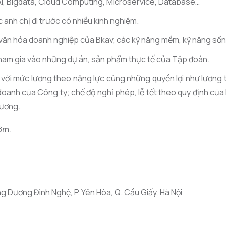
AI, Bigdata, Cloud Computing, Microservice, Database…
c anh chị đi trước có nhiều kinh nghiệm.
ăn hóa doanh nghiệp của Bkav, các kỹ năng mềm, kỹ năng sống
ham gia vào những dự án, sản phẩm thực tế của Tập đoàn.
c với mức lương theo năng lực cùng những quyền lợi như lương 
 doanh của Công ty; chế độ nghỉ phép, lễ tết theo quy định củ
lương.
ớm.
g Dương Đình Nghệ, P. Yên Hòa, Q. Cầu Giấy, Hà Nội