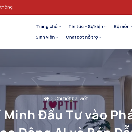
 thông
Trang chủ
Tin tức – Sự kiện
Bộ môn
Sinh viên
Chatbot hỗ trợ
Chi tiết bài viết
 Minh Đầu Tư vào Phá