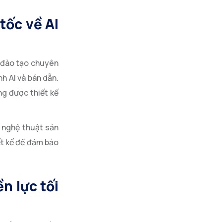
tốc về AI
h đào tạo chuyên
nh AI và bán dẫn.
ng được thiết kế
à nghệ thuật sản
ết kế để đảm bảo
n lực tối