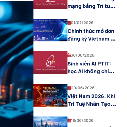
mạng bằng Trí tuệ
Nhân tạo: Lời giải
cho bài toán viễn
01/07/2026
thông thế hệ mới từ
Chính thức mở đơn
Khoa AI – PTIT
đăng ký Vietnam AI
Innovation
Challenge 2026
30/06/2026
Sinh viên AI PTIT:
học AI không chỉ
bằng lý thuyết
20/06/2026
Việt Nam 2026: Khi
Trí Tuệ Nhân Tạo
Thách Thức và Kiến
Tạo Tư Tưởng
18/06/2026