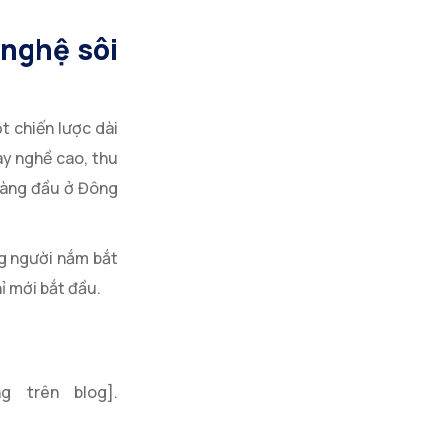
 nghệ sôi
t chiến lược dài
ay nghề cao, thu
 hàng đầu ở Đông
ững người nắm bắt
ỉ mới bắt đầu.
g trên blog].