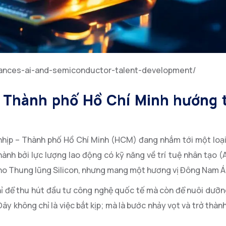
vances-ai-and-semiconductor-talent-development/
: Thành phố Hồ Chí Minh hướng t
nhịp – Thành phố Hồ Chí Minh (HCM) đang nhắm tới một loại
nh bởi lực lượng lao động có kỹ năng về trí tuệ nhân tạo (
 cho Thung lũng Silicon, nhưng mang một hương vị Đông Nam Á
ỉ để thu hút đầu tư công nghệ quốc tế mà còn để nuôi dưỡn
ây không chỉ là việc bắt kịp; mà là bước nhảy vọt và trở thàn