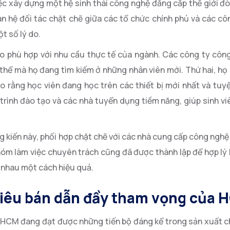
c xây dựng một hệ sinh thái công nghệ đẳng cấp thế giới đòi
uan hệ đối tác chặt chẽ giữa các tổ chức chính phủ và các c
t số lý do.
o phù hợp với nhu cầu thực tế của ngành. Các công ty côn
cụ thể mà họ đang tìm kiếm ở những nhân viên mới. Thứ hai, h
o rằng học viên đang học trên các thiết bị mới nhất và tuyệ
trình đào tạo và các nhà tuyển dụng tiềm năng, giúp sinh vi
iến ​​này, phối hợp chặt chẽ với các nhà cung cấp công nghệ đ
hóm làm việc chuyên trách cũng đã được thành lập để hợp lý 
 nhau một cách hiệu quả.
 tiêu bán dẫn đầy tham vọng của 
. HCM đang đạt được những tiến bộ đáng kể trong sản xuất c