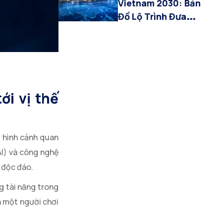
Vietnam 2030: Bản
Đồ Lộ Trình Đưa
Kinh Tế Số Chiếm
30% GDP và Vai Trò
Của Thế Hệ AI
ới vị thế
 hình cảnh quan
AI) và công nghệ
 độc đáo.
g tài năng trong
h một người chơi