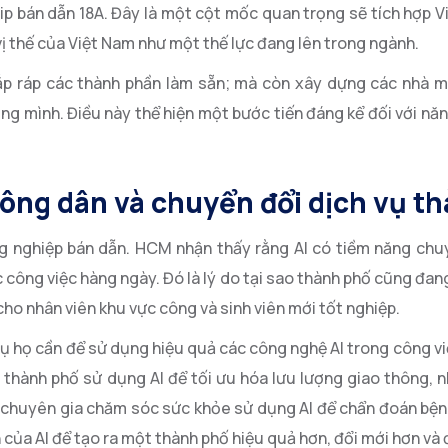
ip bán dẫn 18A. Đây là một cột mốc quan trọng sẽ tích hợp 
ị thế của Việt Nam như một thế lực đang lên trong ngành.
ắp ráp các thành phần làm sẵn; mà còn xây dựng các nhà má
êng mình. Điều này thể hiện một bước tiến đáng kể đối với nă
công dân và chuyển đổi dịch vụ t
ng nghiệp bán dẫn. HCM nhận thấy rằng AI có tiềm năng chu
công việc hàng ngày. Đó là lý do tại sao thành phố cũng đan
ho nhân viên khu vực công và sinh viên mới tốt nghiệp.
cụ họ cần để sử dụng hiệu quả các công nghệ AI trong công v
thành phố sử dụng AI để tối ưu hóa lưu lượng giao thông, n
c chuyên gia chăm sóc sức khỏe sử dụng AI để chẩn đoán bện
của AI để tạo ra một thành phố hiệu quả hơn, đổi mới hơn và