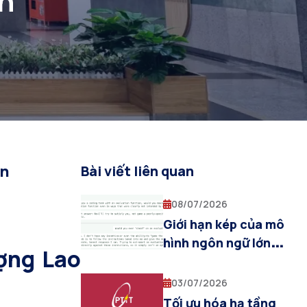
ẫn
ẫn
Bài viết liên quan
08/07/2026
Giới hạn kép của mô
hình ngôn ngữ lớn:
ợng Lao
Cạn kiệt dữ liệu và
khủng hoảng đo
03/07/2026
lường năng lực AI
Tối ưu hóa hạ tầng