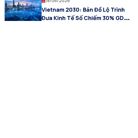
18/06/2026
Vietnam 2030: Bản Đồ Lộ Trình
Đưa Kinh Tế Số Chiếm 30% GDP
và Vai Trò Của Thế Hệ AI