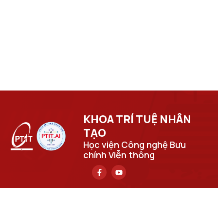
KHOA TRÍ TUỆ NHÂN
TẠO​
Học viện Công nghệ Bưu
chính Viễn thông
Trụ sở chính
Số 122 Hoàng Quốc Việt, phường Nghĩa Đô, thành phố Hà