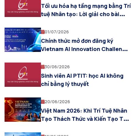
Tối ưu hóa hạ tầng mạng bằng Trí
tuệ Nhân tạo: Lời giải cho bài
toán viễn thông thế hệ mới từ
Khoa AI – PTIT
01/07/2026
Chính thức mở đơn đăng ký
Vietnam AI Innovation Challenge
2026
30/06/2026
Sinh viên AI PTIT: học AI không
chỉ bằng lý thuyết
20/06/2026
Việt Nam 2026: Khi Trí Tuệ Nhân
Tạo Thách Thức và Kiến Tạo Tư
Tưởng