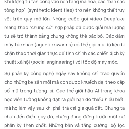
Khi lượng tử tấn công vào nền tảng mã hóa, các “bản sắc
tổng hợp” (synthetic identities) trở nên không thể truy
vết trên quy mô lớn. Những cuộc gọi video Deepfake
mang theo “chứng cứ” hợp pháp đã được giải mã lượng
tử sẽ trở thành bằng chứng không thể bác bỏ. Các đám
mây tác nhân (agentic swarms) có thể giải mã dữ liệu bị
chặn theo thời gian thực để tinh chỉnh các chiến dịch kỹ
thuật xã hội (social engineering) với tốc độ máy móc.
Sự phân kỳ công nghệ ngày nay không chỉ trao quyền
cho những kẻ săn mồi mà còn được khuếch đại theo cấp
số mũ trong tương lai. Các thế giới hậu-AI trong khoa
học viễn tưởng không đặt ra giới hạn do thiếu hiểu biết,
mà họ làm vậy sau khi phải trả cái giá quá đắt. Chúng ta
chưa đến điểm gãy đó, nhưng đang đứng trước một sự
phân kỳ then chốt. Những bản vá tăng cường, bộ lọc