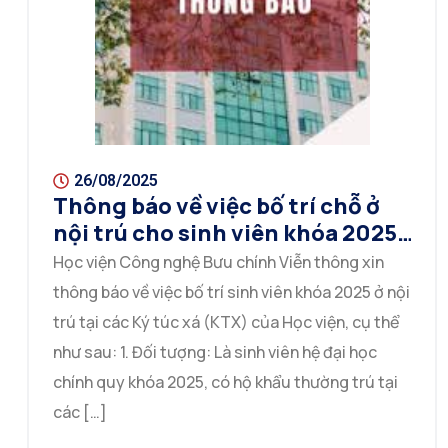
26/08/2025
Thông báo về việc bố trí chỗ ở
nội trú cho sinh viên khóa 2025
tại các ký túc xá (cơ sở đào tạo
Học viện Công nghệ Bưu chính Viễn thông xin
Hà Nội)
thông báo về việc bố trí sinh viên khóa 2025 ở nội
trú tại các Ký túc xá (KTX) của Học viện, cụ thể
như sau: 1. Đối tượng: Là sinh viên hệ đại học
chính quy khóa 2025, có hộ khẩu thường trú tại
các […]