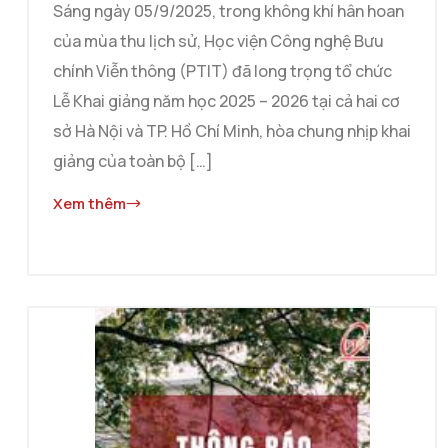
chào đón gần 7.000 tân sinh
Sáng ngày 05/9/2025, trong không khí hân hoan
viên
của mùa thu lịch sử, Học viện Công nghệ Bưu
chính Viễn thông (PTIT) đã long trọng tổ chức
Lễ Khai giảng năm học 2025 – 2026 tại cả hai cơ
sở Hà Nội và TP. Hồ Chí Minh, hòa chung nhịp khai
giảng của toàn bộ […]
Xem thêm