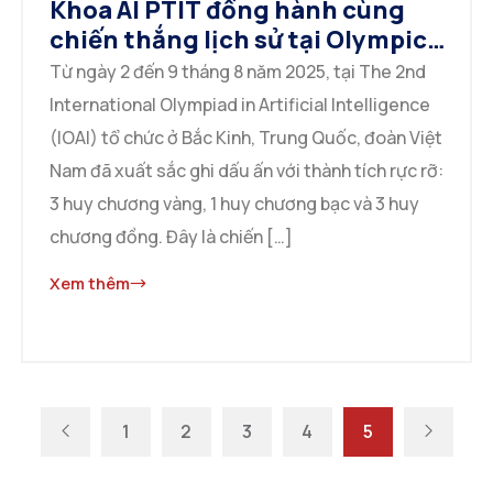
Khoa AI PTIT đồng hành cùng
chiến thắng lịch sử tại Olympic
AI Quốc tế 2025
Từ ngày 2 đến 9 tháng 8 năm 2025, tại The 2nd
International Olympiad in Artificial Intelligence
(IOAI) tổ chức ở Bắc Kinh, Trung Quốc, đoàn Việt
Nam đã xuất sắc ghi dấu ấn với thành tích rực rỡ:
3 huy chương vàng, 1 huy chương bạc và 3 huy
chương đồng. Đây là chiến […]
Xem thêm
1
2
3
4
5