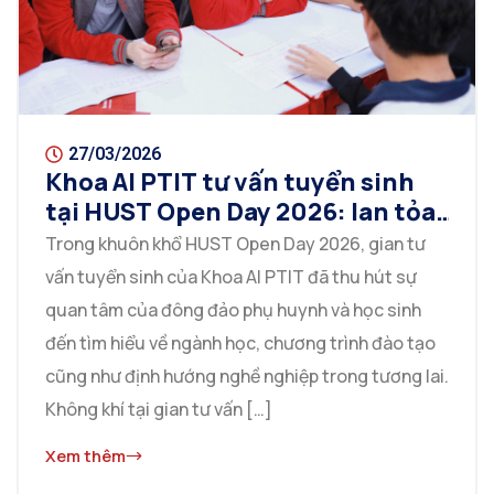
27/03/2026
Khoa AI PTIT tư vấn tuyển sinh
tại HUST Open Day 2026: lan tỏa
thông tin, kết nối phụ huynh và
Trong khuôn khổ HUST Open Day 2026, gian tư
học sinh
vấn tuyển sinh của Khoa AI PTIT đã thu hút sự
quan tâm của đông đảo phụ huynh và học sinh
đến tìm hiểu về ngành học, chương trình đào tạo
cũng như định hướng nghề nghiệp trong tương lai.
Không khí tại gian tư vấn […]
Xem thêm