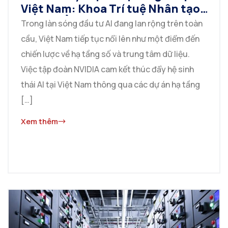
Việt Nam: Khoa Trí tuệ Nhân tạo
PTIT khẳng định vị thế với đội
Trong làn sóng đầu tư AI đang lan rộng trên toàn
ngũ chuyên gia đạt chuẩn quốc
cầu, Việt Nam tiếp tục nổi lên như một điểm đến
tế
chiến lược về hạ tầng số và trung tâm dữ liệu.
Việc tập đoàn NVIDIA cam kết thúc đẩy hệ sinh
thái AI tại Việt Nam thông qua các dự án hạ tầng
[…]
Xem thêm