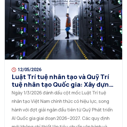
12/05/2026
Luật Trí tuệ nhân tạo và Quỹ Trí
tuệ nhân tạo Quốc gia: Xây dựng
hành lang pháp lý cho kỷ nguyên
Ngày 1/3/2026 đánh dấu cột mốc Luật Trí tuệ
số tại Việt Nam
nhân tạo Việt Nam chính thức có hiệu lực, song
hành với đợt giải ngân đầu tiên từ Quỹ Phát triển
AI Quốc gia giai đoạn 2026–2027. Các quy định
mới không chỉ thiết lập tiêu chuẩn vận hành và