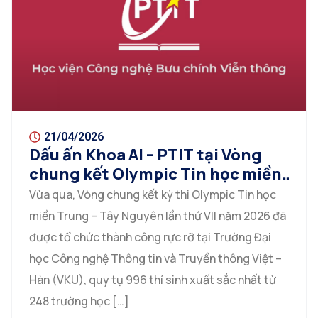
21/04/2026
Dấu ấn Khoa AI – PTIT tại Vòng
chung kết Olympic Tin học miền
Trung – Tây Nguyên lần thứ VII
Vừa qua, Vòng chung kết kỳ thi Olympic Tin học
miền Trung – Tây Nguyên lần thứ VII năm 2026 đã
được tổ chức thành công rực rỡ tại Trường Đại
học Công nghệ Thông tin và Truyền thông Việt –
Hàn (VKU), quy tụ 996 thí sinh xuất sắc nhất từ
248 trường học […]