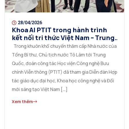
28/04/2026
Khoa AI PTIT trong hành trình
kết nối tri thức Việt Nam – Trung
Quốc: từ giáo dục số đến công
Trong khuôn khổ chuyến thăm cấp Nhà nước của
nghệ chiến lược
Tổng Bí thư, Chủ tịch nước Tô Lâm tới Trung
Quốc, đoàn công tác Học viện Công nghệ Bưu
chính Viễn thông (PTIT) đã tham gia Diễn đàn Hợp
tác giáo dục đại học, Khoa học công nghệ và Đổi
mới sáng tạo Việt Nam […]
Xem thêm