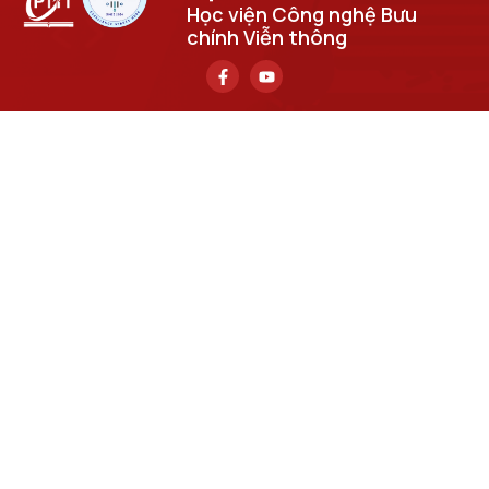
Học viện Công nghệ Bưu
chính Viễn thông
Trụ sở chính
Số 122 Hoàng Quốc Việt, phường Nghĩa Đô, thành phố Hà
Nội.
Học viện cơ sở tại TP. Hồ Chí Minh
Số 11 Nguyễn Đình Chiểu, phường Sài Gòn, Thành phố Hồ
Chí Minh.
Email
cuongpv@ptit.edu.vn
Cơ sở đào tạo tại Hà Nội
Số 96A Trần Phú, phường Hà Đông, thành phố Hà Nội.
Cơ sở đào tạo tại TP Hồ Chí Minh
Số 97 Man Thiện, phường Tăng Nhơn Phú, thành phố Hồ
Chí Minh.