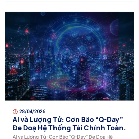
28/04/2026
AI và Lượng Tử: Cơn Bão “Q-Day”
Đe Doạ Hệ Thống Tài Chính Toàn
Cầu
AI và Lượng Tử: Cơn Bão “Q-Day” Đe Doạ Hệ