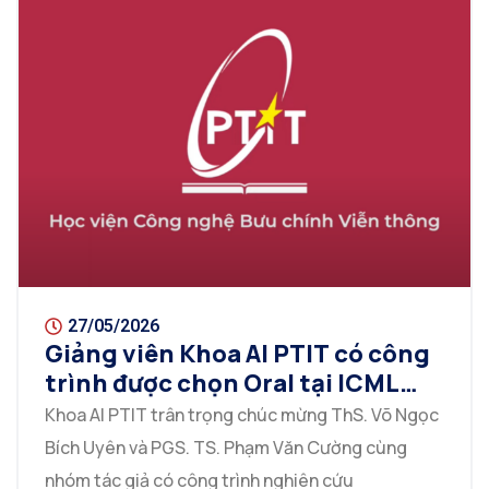
27/05/2026
Giảng viên Khoa AI PTIT có công
trình được chọn Oral tại ICML
2026
Khoa AI PTIT trân trọng chúc mừng ThS. Võ Ngọc
Bích Uyên và PGS. TS. Phạm Văn Cường cùng
nhóm tác giả có công trình nghiên cứu