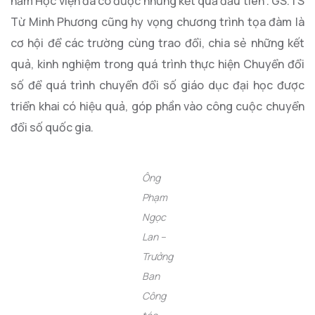
năm Học viện đã có được những kết quả đầu tiên”. GS.TS
Từ Minh Phương cũng hy vọng chương trình tọa đàm là
cơ hội để các trường cùng trao đổi, chia sẻ những kết
quả, kinh nghiệm trong quá trình thực hiện Chuyển đổi
số để quá trình chuyển đổi số giáo dục đại học được
triển khai có hiệu quả, góp phần vào công cuộc chuyển
đổi số quốc gia.
Ông
Phạm
Ngọc
Lan –
Trưởng
Ban
Công