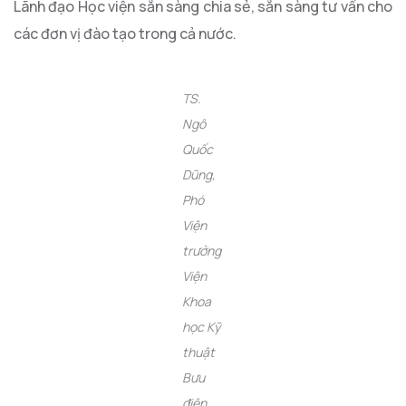
Lãnh đạo Học viện sẵn sàng chia sẻ, sẵn sàng tư vấn cho
các đơn vị đào tạo trong cả nước.
TS.
Ngô
Quốc
Dũng,
Phó
Viện
trưởng
Viện
Khoa
học Kỹ
thuật
Bưu
điện