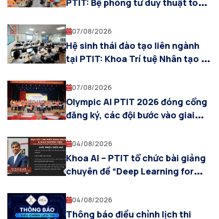
PTIT: Bệ phóng tư duy thuật toán
cho sinh viên Khoa AI
07/08/2026
Hệ sinh thái đào tạo liên ngành
tại PTIT: Khoa Trí tuệ Nhân tạo và
sự cộng hưởng cùng các khoa
chuyên ngành
07/08/2026
Olympic AI PTIT 2026 đóng cổng
đăng ký, các đội bước vào giai
đoạn chuẩn bị cho Vòng Sơ loại
04/08/2026
Khoa AI – PTIT tổ chức bài giảng
chuyên đề “Deep Learning for
Visual Computing and
Multimodal AI”
04/08/2026
Thông báo điều chỉnh lịch thi