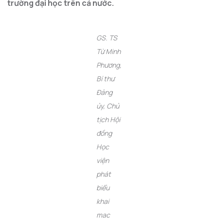
trường đại học trên cả nước.
GS. TS
Từ Minh
Phương,
Bí thư
Đảng
ủy, Chủ
tịch Hội
đồng
Học
viện
phát
biểu
khai
mạc