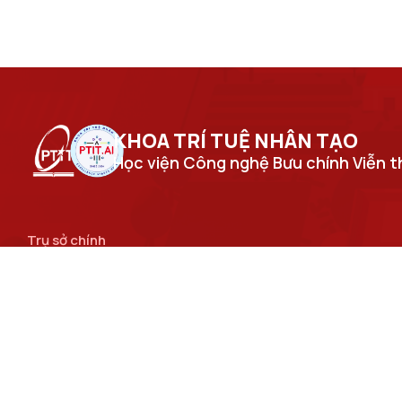
KHOA TRÍ TUỆ NHÂN TẠO​
Học viện Công nghệ Bưu chính Viễn 
Trụ sở chính
Số 122 Hoàng Quốc Việt, phường Nghĩa Đô, thành phố Hà
Nội.
Cơ sở đào tạo tại Hà Nội
Số 96A Trần Phú, phường Hà Đông, thành phố Hà Nội.