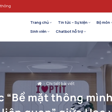
 thông
Trang chủ
Tin tức – Sự kiện
Bộ môn
Sinh viên
Chatbot hỗ trợ
Chi tiết bài viết
 “Bề mặt thông mình 