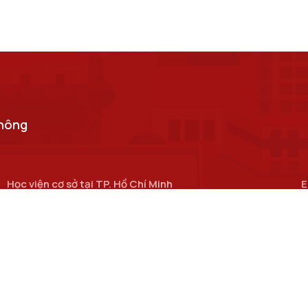
thông
Học viện cơ sở tại TP. Hồ Chí Minh
E
Số 11 Nguyễn Đình Chiểu, phường Sài Gòn, Thành phố Hồ
c
Chí Minh.
Cơ sở đào tạo tại TP Hồ Chí Minh
Số 97 Man Thiện, phường Tăng Nhơn Phú, thành phố Hồ Chí
Minh.