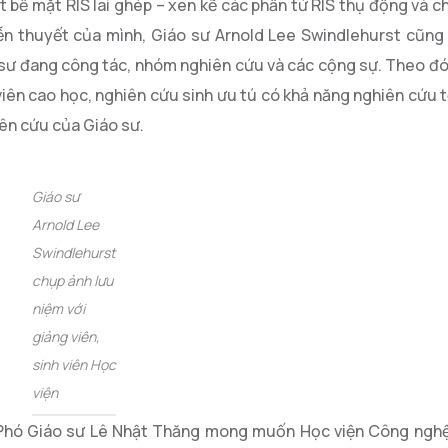
t bề mặt RIS lai ghép – xen kẽ các phần tử RIS thụ động và 
n thuyết của mình, Giáo sư Arnold Lee Swindlehurst cũng đ
o sư đang công tác, nhóm nghiên cứu và các cộng sự. Theo đó
iên cao học, nghiên cứu sinh ưu tú có khả năng nghiên cứu 
ên cứu của Giáo sư.
Giáo sư
Arnold Lee
Swindlehurst
chụp ảnh lưu
niệm với
giảng viên,
sinh viên Học
viện
 Phó Giáo sư Lê Nhật Thăng mong muốn Học viện Công nghệ