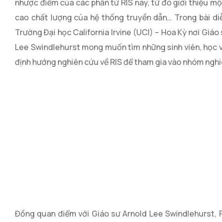
nhược điểm của các phần tử RIS này, từ đó giới thiệu mộ
cao chất lượng của hệ thống truyền dẫn… Trong bài diễ
Trường Đại học California Irvine (UCI) – Hoa Kỳ nơi Giá
Lee Swindlehurst mong muốn tìm những sinh viên, học v
định hướng nghiên cứu về RIS để tham gia vào nhóm nghi
Đồng quan điểm với Giáo sư Arnold Lee Swindlehurst,