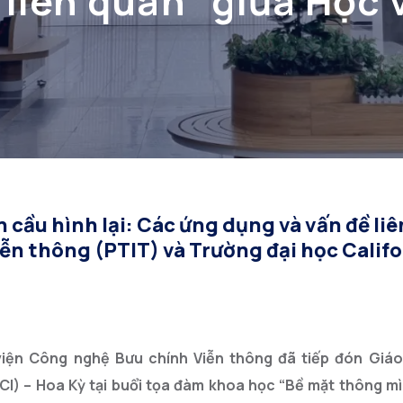
 liên quan” giữa Học
TIT) và Trường đại h
(UCI) – Hoa Kỳ
cầu hình lại: Các ứng dụng và vấn đề li
n thông (PTIT) và Trường đại học Califo
iện Công nghệ Bưu chính Viễn thông đã tiếp đón Giáo
CI) – Hoa Kỳ tại buổi tọa đàm khoa học “Bề mặt thông mìn