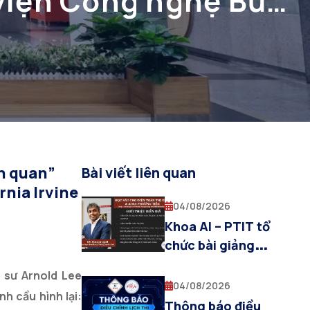
 viện Công nghệ Bưu
ọc California Irvine
ên quan”
Bài viết liên quan
rnia Irvine
04/08/2026
Khoa AI – PTIT tổ
chức bài giảng
chuyên đề “Deep
 sư Arnold Lee
Learning for Visual
04/08/2026
h cầu hình lại:
Computing and
Thông báo điều