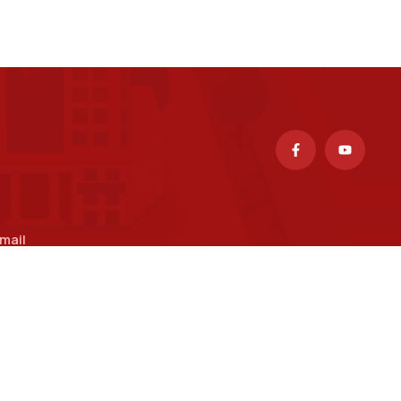
mail
uongpv@ptit.edu.vn