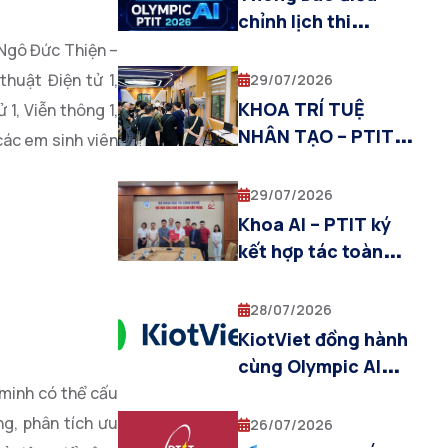
Multimodal AI”
chỉnh lịch thi
Olympic AI PTIT
Ngô Đức Thiện –
2026
huật Điện tử 1,
29/07/2026
KHOA TRÍ TUỆ
1, Viễn thông 1,
NHÂN TẠO – PTIT
các em sinh viên
ĐỒNG HÀNH CÙNG
CHƯƠNG TRÌNH
29/07/2026
THỰC TẬP QUỐC
Khoa AI – PTIT ký
TẾ SIT–PTIT 2026
kết hợp tác toàn
diện với Amobear
Studio trong lĩnh
28/07/2026
vực Trí tuệ nhân tạo
KiotViet đồng hành
cùng Olympic AI
PTIT 2026, tiếp sức
 minh có thể cấu
tài năng trẻ trong
ng, phân tích ưu
26/07/2026
lĩnh vực trí tuệ nhân