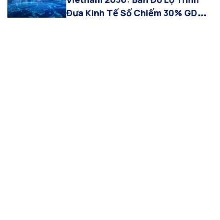
Đưa Kinh Tế Số Chiếm 30% GDP
và Vai Trò Của Thế Hệ AI