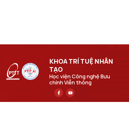
KHOA TRÍ TUỆ NHÂN
TẠO​
Học viện Công nghệ Bưu
chính Viễn thông
Trụ sở chính
Số 122 Hoàng Quốc Việt, phường Nghĩa Đô, thành phố Hà
Nội.