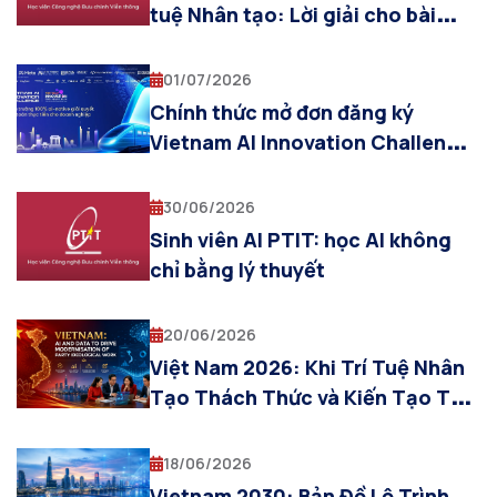
tuệ Nhân tạo: Lời giải cho bài
toán viễn thông thế hệ mới từ
Khoa AI – PTIT
01/07/2026
Chính thức mở đơn đăng ký
Vietnam AI Innovation Challenge
2026
30/06/2026
Sinh viên AI PTIT: học AI không
chỉ bằng lý thuyết
20/06/2026
Việt Nam 2026: Khi Trí Tuệ Nhân
Tạo Thách Thức và Kiến Tạo Tư
Tưởng
18/06/2026
Vietnam 2030: Bản Đồ Lộ Trình