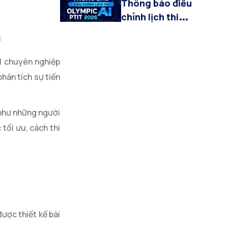
Thông báo điều
Multimodal AI”
chỉnh lịch thi
Olympic AI PTIT
:
2026
AI chuyên nghiệp
hân tích sự tiến
 như những người
 tối ưu, cách thi
được thiết kế bài