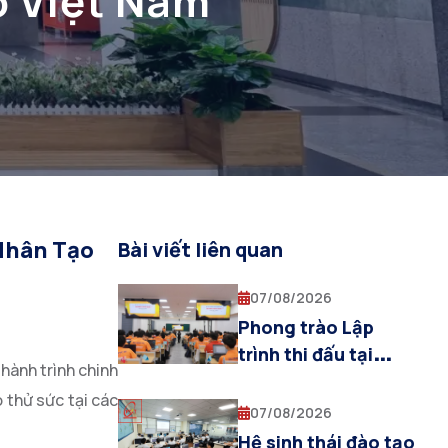
o Việt Nam
Nhân Tạo
Bài viết liên quan
07/08/2026
Phong trào Lập
trình thi đấu tại
 hành trình chinh
PTIT: Bệ phóng tư
 thử sức tại các
duy thuật toán cho
07/08/2026
sinh viên Khoa AI
Hệ sinh thái đào tạo