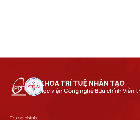
KHOA TRÍ TUỆ NHÂN TẠO​
Học viện Công nghệ Bưu chính Viễn 
Trụ sở chính
Số 122 Hoàng Quốc Việt, phường Nghĩa Đô, thành phố Hà
Nội.
Cơ sở đào tạo tại Hà Nội