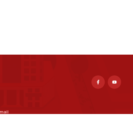
mail
uongpv@ptit.edu.vn