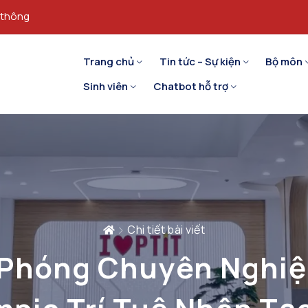
 thông
Trang chủ
Tin tức – Sự kiện
Bộ môn
Sinh viên
Chatbot hỗ trợ
Chi tiết bài viết
 Phóng Chuyên Nghi