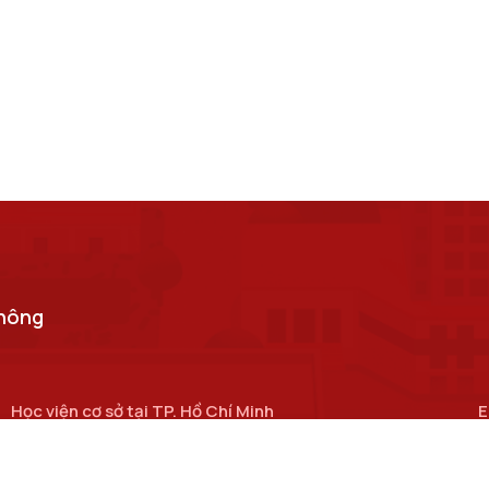
thông
Học viện cơ sở tại TP. Hồ Chí Minh
E
Số 11 Nguyễn Đình Chiểu, phường Sài Gòn, Thành phố Hồ
c
Chí Minh.
Cơ sở đào tạo tại TP Hồ Chí Minh