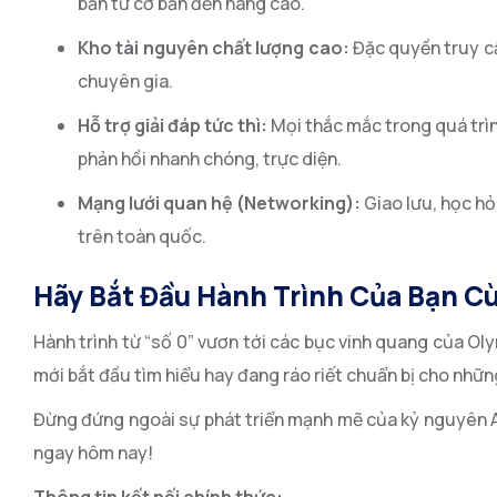
bản từ cơ bản đến nâng cao.
Kho tài nguyên chất lượng cao:
Đặc quyền truy cậ
chuyên gia.
Hỗ trợ giải đáp tức thì:
Mọi thắc mắc trong quá trìn
phản hồi nhanh chóng, trực diện.
Mạng lưới quan hệ (Networking):
Giao lưu, học hỏ
trên toàn quốc.
Hãy Bắt Đầu Hành Trình Của Bạn C
Hành trình từ “số 0” vươn tới các bục vinh quang của Oly
mới bắt đầu tìm hiểu hay đang ráo riết chuẩn bị cho những
Đừng đứng ngoài sự phát triển mạnh mẽ của kỷ nguyên A
ngay hôm nay!
Thông tin kết nối chính thức: