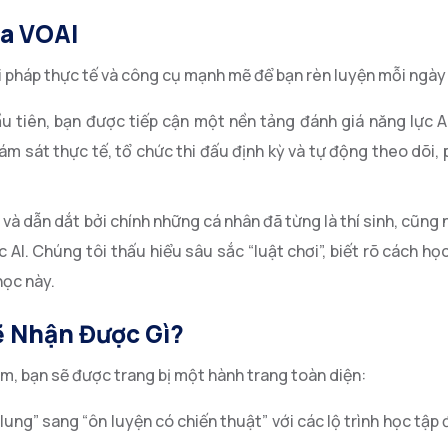
a VOAI
ải pháp thực tế và công cụ mạnh mẽ để bạn rèn luyện mỗi ngày
u tiên, bạn được tiếp cận một nền tảng đánh giá năng lực 
m sát thực tế, tổ chức thi đấu định kỳ và tự động theo dõi, p
à dẫn dắt bởi chính những cá nhân đã từng là thí sinh, cũng
AI. Chúng tôi thấu hiểu sâu sắc “luật chơi”, biết rõ cách học
học này.
ẽ Nhận Được Gì?
m, bạn sẽ được trang bị một hành trang toàn diện:
ng” sang “ôn luyện có chiến thuật” với các lộ trình học tập 