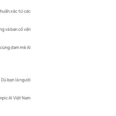
chuẩn xác từ các
ng và ban cố vấn
có cùng đam mê AI
 Dù bạn là người
mpic AI Việt Nam