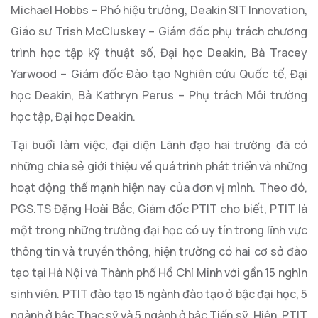
Michael Hobbs – Phó hiệu trưởng, Deakin SIT Innovation,
Giáo sư Trish McCluskey – Giám đốc phụ trách chương
trình học tập kỹ thuật số, Đại học Deakin, Bà Tracey
Yarwood – Giám đốc Đào tạo Nghiên cứu Quốc tế, Đại
học Deakin, Bà Kathryn Perus – Phụ trách Môi trường
học tập, Đại học Deakin.
Tại buổi làm việc, đại diện Lãnh đạo hai trường đã có
những chia sẻ giới thiệu về quá trình phát triển và những
hoạt động thế mạnh hiện nay của đơn vị mình. Theo đó,
PGS.TS Đặng Hoài Bắc, Giám đốc PTIT cho biết, PTIT là
một trong những trường đại học có uy tín trong lĩnh vực
thông tin và truyền thông, hiện trường có hai cơ sở đào
tạo tại Hà Nội và Thành phố Hồ Chí Minh với gần 15 nghìn
sinh viên. PTIT đào tạo 15 ngành đào tạo ở bậc đại học, 5
ngành ở bậc Thạc sỹ và 5 ngành ở bậc Tiến sỹ. Hiện, PTIT