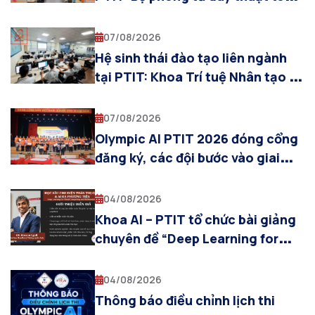
cho sinh viên Khoa AI
07/08/2026
Hệ sinh thái đào tạo liên ngành
tại PTIT: Khoa Trí tuệ Nhân tạo và
sự cộng hưởng cùng các khoa
chuyên ngành
07/08/2026
Olympic AI PTIT 2026 đóng cổng
đăng ký, các đội bước vào giai
đoạn chuẩn bị cho Vòng Sơ loại
04/08/2026
Khoa AI – PTIT tổ chức bài giảng
chuyên đề “Deep Learning for
Visual Computing and
Multimodal AI”
04/08/2026
Thông báo điều chỉnh lịch thi