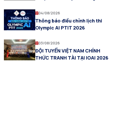
Visual Computing and
Multimodal AI”
04/08/2026
Thông báo điều chỉnh lịch thi
Olympic AI PTIT 2026
03/08/2026
ĐỘI TUYỂN VIỆT NAM CHÍNH
THỨC TRANH TÀI TẠI IOAI 2026