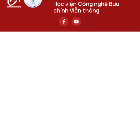
Học viện Công nghệ Bưu
chính Viễn thông
Trụ sở chính
Số 122 Hoàng Quốc Việt, phường Nghĩa Đô, thành phố Hà
Nội.
Học viện cơ sở tại TP. Hồ Chí Minh
Số 11 Nguyễn Đình Chiểu, phường Sài Gòn, Thành phố Hồ
Chí Minh.
Email
cuongpv@ptit.edu.vn
Cơ sở đào tạo tại Hà Nội
Số 96A Trần Phú, phường Hà Đông, thành phố Hà Nội.
Cơ sở đào tạo tại TP Hồ Chí Minh
Số 97 Man Thiện, phường Tăng Nhơn Phú, thành phố Hồ
Chí Minh.