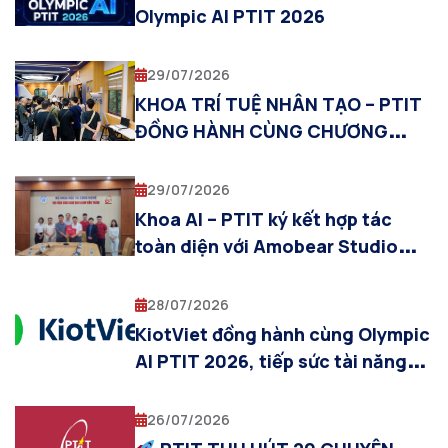
Olympic AI PTIT 2026
29/07/2026
KHOA TRÍ TUỆ NHÂN TẠO – PTIT
ĐỒNG HÀNH CÙNG CHƯƠNG
TRÌNH THỰC TẬP QUỐC TẾ SIT–
PTIT 2026
29/07/2026
Khoa AI – PTIT ký kết hợp tác
toàn diện với Amobear Studio
trong lĩnh vực Trí tuệ nhân tạo
28/07/2026
KiotViet đồng hành cùng Olympic
AI PTIT 2026, tiếp sức tài năng
trẻ trong lĩnh vực trí tuệ nhân tạo
26/07/2026