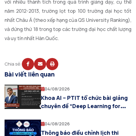
với nhiều thành tích trong quá trình giảng dạy, cụ thể
năm 2012-2013, trường lọt top 100 trường đại học tốt
nhất Châu Á (theo xếp hạng của QS University Ranking),
và đứng thứ 18 trong top các trường đại học chất lượng
và uy tín nhất Hàn Quốc.
Chia sẻ:
Bài viết liên quan
04/08/2026
Khoa AI – PTIT tổ chức bài giảng
chuyên đề “Deep Learning for
Visual Computing and
Multimodal AI”
04/08/2026
Thông báo điều chỉnh lịch thi