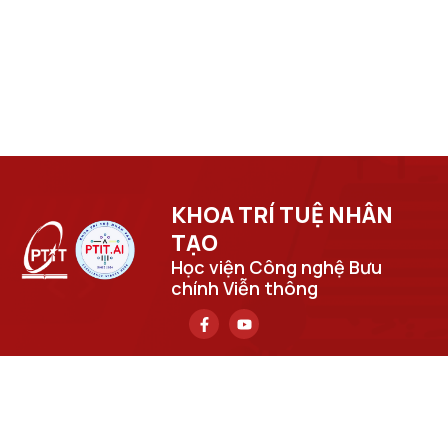
KHOA TRÍ TUỆ NHÂN
TẠO​
Học viện Công nghệ Bưu
chính Viễn thông
Trụ sở chính
Số 122 Hoàng Quốc Việt, phường Nghĩa Đô, thành phố Hà
Nội.