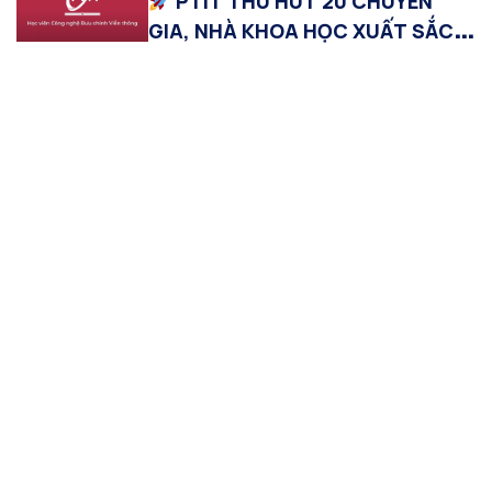
PTIT THU HÚT 20 CHUYÊN
GIA, NHÀ KHOA HỌC XUẤT SẮC
VỚI THU NHẬP TỪ 1 TỶ
ĐỒNG/NĂM