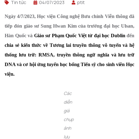
Tin tức
04/07/2023
ptit
Ngày 4/7/2023, Học viện Công nghệ Bưu chính Viễn thông đã
tiếp đón giáo sư Sung Hwan Kim của trường đại học Ulsan,
Hàn Quốc và
Giáo sư Phạm Quốc Việt từ đại học Dublin
đến
chia sẻ kiến thức về Tương lai truyền thông vô tuyến và hệ
thống lưu trữ: RMSA, truyền thông ngữ nghĩa và lưu trữ
DNA và cơ hội ứng tuyển học bổng Tiến sỹ cho sinh viên Học
viện.
Các
diễn
giả
chụp
ảnh
lưu