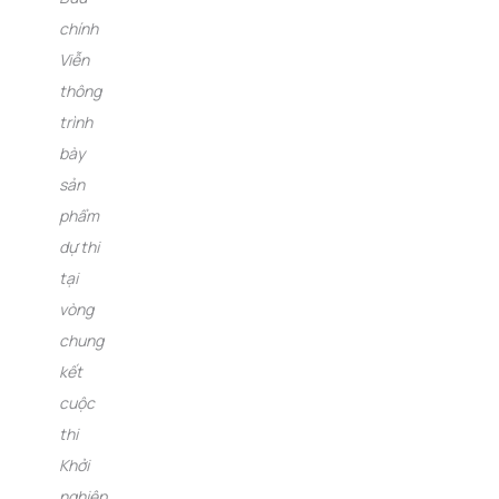
chính
Viễn
thông
trình
bày
sản
phẩm
dự thi
tại
vòng
chung
kết
cuộc
thi
Khởi
nghiệp