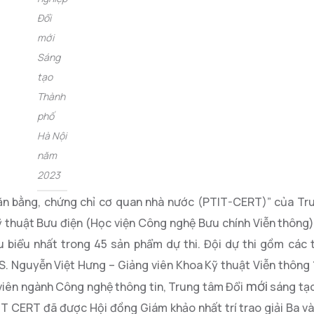
Đổi
mới
Sáng
tạo
Thành
phố
Hà Nội
năm
2023
văn bằng, chứng chỉ cơ quan nhà nước (PTIT-CERT)” của Tr
ỹ thuật Bưu điện (Học viện Công nghệ Bưu chính Viễn thông)
 biểu nhất trong 45 sản phẩm dự thi. Đội dự thi gồm các t
S. Nguyễn Việt Hưng – Giảng viên Khoa Kỹ thuật Viễn thông 
mới
viên ngành Công nghệ thông tin, Trung tâm Đổi
sáng tạo
IT CERT đã được Hội đồng Giám khảo nhất trí trao giải Ba v