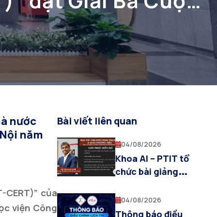
)” đạt Giải Ba Cuộc
nh phố Hà Nội năm
hà nước
Bài viết liên quan
 Nội năm
04/08/2026
Khoa AI – PTIT tổ
chức bài giảng
chuyên đề “Deep
T-CERT)” của
Learning for Visual
04/08/2026
Học viện Công
Computing and
Thông báo điều