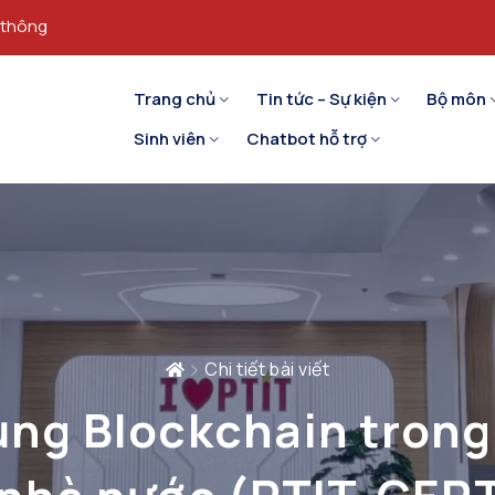
 thông
Trang chủ
Tin tức – Sự kiện
Bộ môn
Sinh viên
Chatbot hỗ trợ
Chi tiết bài viết
ng Blockchain trong 