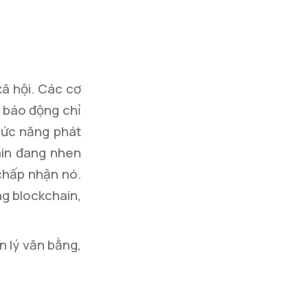
xã hội. Các cơ
g báo động chỉ
hức năng phát
ain đang nhen
 chấp nhận nó.
ng blockchain,
n lý văn bằng,