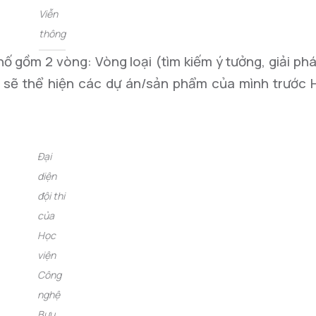
Viễn
thông
hố gồm 2 vòng: Vòng loại (tìm kiếm ý tưởng, giải ph
 sẽ thể hiện các dự án/sản phẩm của mình trước 
Đại
diện
đội thi
của
Học
viện
Công
nghệ
Bưu