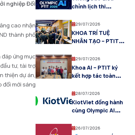
ởi nghiệp Đổi
Multimodal AI”
chỉnh lịch thi
Olympic AI PTIT
2026
29/07/2026
 nâng cao nhận
KHOA TRÍ TUỆ
UBND thành phố
NHÂN TẠO – PTIT
ĐỒNG HÀNH CÙNG
m đáp ứng mục
CHƯƠNG TRÌNH
29/07/2026
đầu tư, tài trợ
THỰC TẬP QUỐC
Khoa AI – PTIT ký
TẾ SIT–PTIT 2026
n thiện dự án,
kết hợp tác toàn
diện với Amobear
p đổi mới sáng
Studio trong lĩnh
28/07/2026
vực Trí tuệ nhân tạo
KiotViet đồng hành
cùng Olympic AI
PTIT 2026, tiếp sức
tài năng trẻ trong
26/07/2026
lĩnh vực trí tuệ nhân