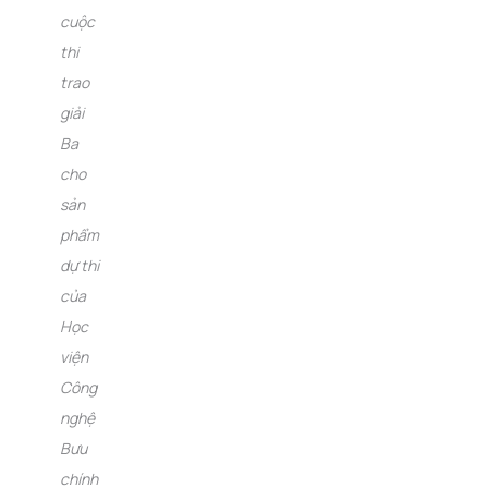
cuộc
thi
trao
giải
Ba
cho
sản
phẩm
dự thi
của
Học
viện
Công
nghệ
Bưu
chính