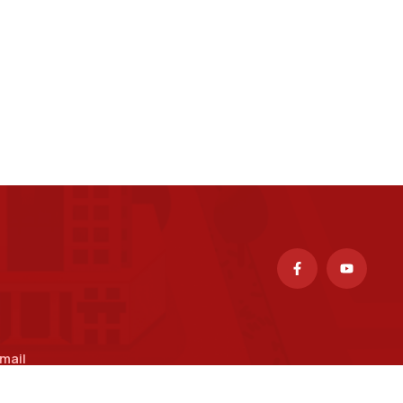
mail
uongpv@ptit.edu.vn