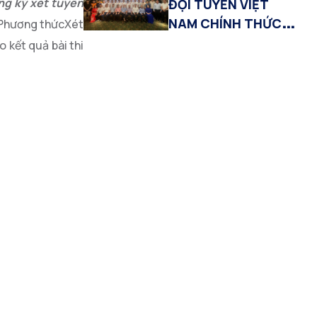
g ký xét tuyển
ĐỘI TUYỂN VIỆT
NAM CHÍNH THỨC
o Phương thứcXét
TRANH TÀI TẠI IOAI
 kết quả bài thi
2026