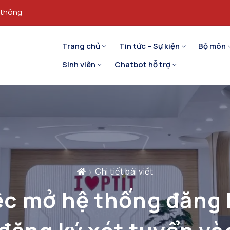
 thông
Trang chủ
Tin tức – Sự kiện
Bộ môn
Sinh viên
Chatbot hỗ trợ
Chi tiết bài viết
ệc mở hệ thống đăng k