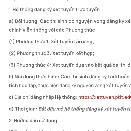
1. Hệ
thống đăng ký xét tuyển trực tuyến
a) Đối tượng: Các thí sinh
có nguyện vọng
đăng ký xé
chính Viễn thông với các Phương thức
:
(1)
Phương thức 1:
Xét tuyển
tài năng;
(2)
Phương thức 3:
Xét tuyển kết hợp
;
(3)
Phương thức 4:
X
ét tuyển dựa vào kết quả bài thi 
b) Nội dung thực hiện: Các thí sinh đăng ký tài khoả
tích học tập
,
thực hiện đăng ký nguyện vọng xét tuyển v
c) Địa chỉ đăng nhập Hệ thống:
https://xettuyen.ptit.ed
d) Thời gian:
Bắt đầu mở hệ thống đăng ký
xét tuyển
từ
2. Hướng
dẫn sử dụng