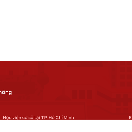
thông
Học viện cơ sở tại TP. Hồ Chí Minh
E
Số 11 Nguyễn Đình Chiểu, phường Sài Gòn, Thành phố Hồ
c
Chí Minh.