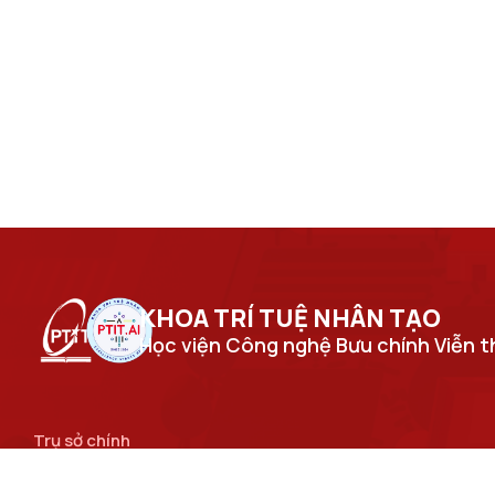
KHOA TRÍ TUỆ NHÂN TẠO​
Học viện Công nghệ Bưu chính Viễn 
Trụ sở chính
Số 122 Hoàng Quốc Việt, phường Nghĩa Đô, thành phố Hà
Nội.