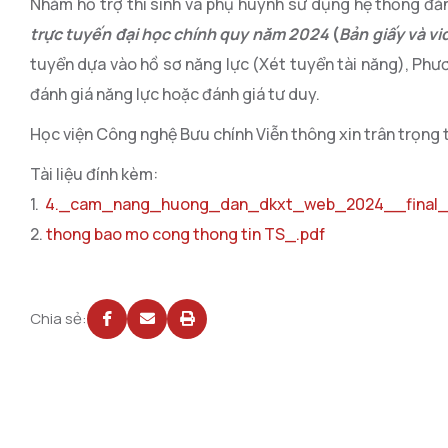
Nhằm hỗ trợ thí sinh và phụ huynh sử dụng hệ thống đă
trực tuyến
đại học chính quy năm 2024
(
Bản giấy và v
tuyển dựa vào hồ sơ năng lực (Xét tuyển tài năng), Phư
đánh giá năng lực hoặc đánh giá tư duy.
Học viện Công nghệ Bưu chính Viễn thông xin trân trọng 
Tài liệu đính kèm:
1.
4._cam_nang_huong_dan_dkxt_web_2024__final_
2.
thong bao mo cong thong tin TS_.pdf
Chia sẻ: