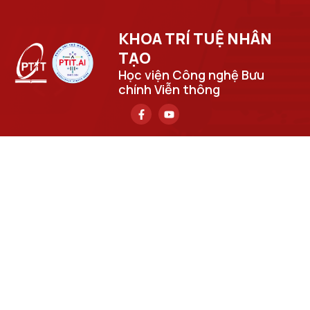
KHOA TRÍ TUỆ NHÂN
TẠO​
Học viện Công nghệ Bưu
chính Viễn thông
Trụ sở chính
Số 122 Hoàng Quốc Việt, phường Nghĩa Đô, thành phố Hà
Nội.
Học viện cơ sở tại TP. Hồ Chí Minh
Số 11 Nguyễn Đình Chiểu, phường Sài Gòn, Thành phố Hồ
Chí Minh.
Email
cuongpv@ptit.edu.vn
Cơ sở đào tạo tại Hà Nội
Số 96A Trần Phú, phường Hà Đông, thành phố Hà Nội.