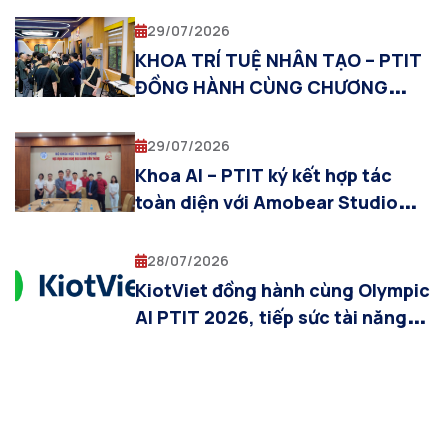
29/07/2026
KHOA TRÍ TUỆ NHÂN TẠO – PTIT
ĐỒNG HÀNH CÙNG CHƯƠNG
TRÌNH THỰC TẬP QUỐC TẾ SIT–
PTIT 2026
29/07/2026
Khoa AI – PTIT ký kết hợp tác
toàn diện với Amobear Studio
trong lĩnh vực Trí tuệ nhân tạo
28/07/2026
KiotViet đồng hành cùng Olympic
AI PTIT 2026, tiếp sức tài năng
trẻ trong lĩnh vực trí tuệ nhân tạo