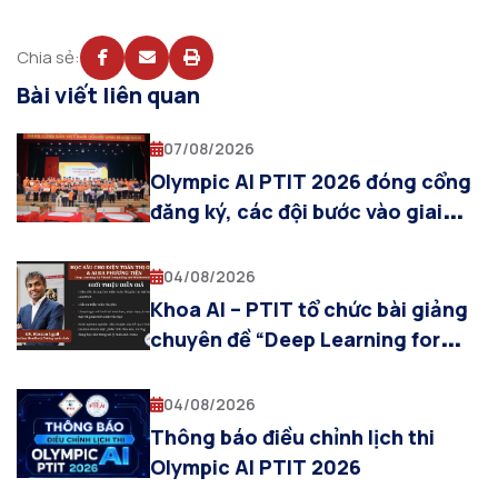
Chia sẻ:
Bài viết liên quan
07/08/2026
Olympic AI PTIT 2026 đóng cổng
đăng ký, các đội bước vào giai
đoạn chuẩn bị cho Vòng Sơ loại
04/08/2026
Khoa AI – PTIT tổ chức bài giảng
chuyên đề “Deep Learning for
Visual Computing and
Multimodal AI”
04/08/2026
Thông báo điều chỉnh lịch thi
Olympic AI PTIT 2026