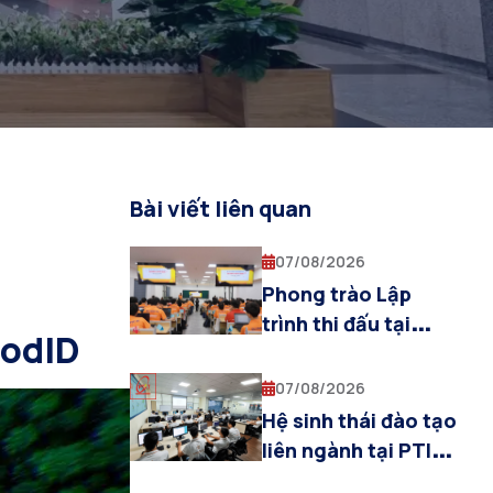
Bài viết liên quan
07/08/2026
Phong trào Lập
trình thi đấu tại
oodID
PTIT: Bệ phóng tư
duy thuật toán cho
07/08/2026
sinh viên Khoa AI
Hệ sinh thái đào tạo
liên ngành tại PTIT:
Khoa Trí tuệ Nhân