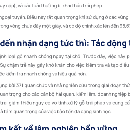
 cấp), và các loài thường bị khai thác trái phép.
goại tuyến. Điều này rất quan trọng khi sử dụng ở các vùng 
ong vòng chưa đầy một giây, và có độ chính xác lên đến 98,6
đến nhận dạng tức thì: Tác động 
ịnh loại gỗ nhanh chóng ngay tại chỗ. Trước đây, việc này 
Sự chậm trễ này gây khó khăn cho việc kiểm tra và tạo điều 
iệc kiểm tra nhanh chóng và hiệu quả hơn.
ụng bởi 371 quan chức và nhà nghiên cứu trong giai đoạn th
uan trọng cho các cán bộ hải quan, kiểm lâm, doanh nghiệp 
tra, giảm thiểu nguy cơ vô tình xử lý gỗ trái phép và cung c
 và tầm quan trọng của việc bảo tồn đa dạng sinh học.
am kết về lâm nghiệp bền vững