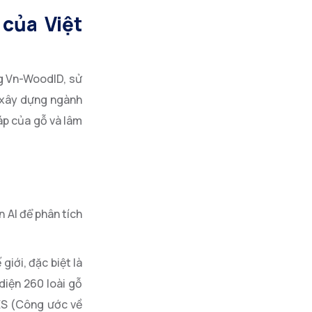
TRANH TÀI TẠI IOAI
 của Việt
2026
ng Vn-WoodID, sử
n xây dựng ngành
áp của gỗ và lâm
 AI để phân tích
giới, đặc biệt là
diện 260 loài gỗ
ES (Công ước về