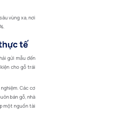
sâu vùng xa, nơi
%.
thực tế
phải gửi mẫu đến
kiện cho gỗ trái
ử nghiệm. Các cơ
buôn bán gỗ, nhà
ấp một nguồn tài