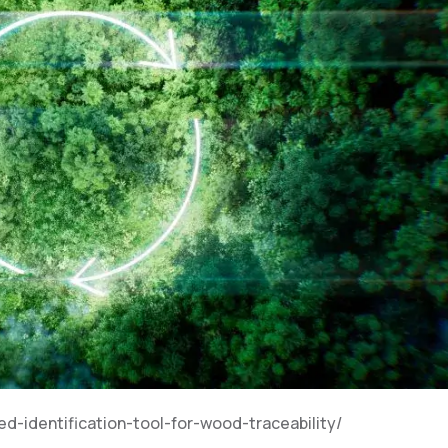
d-identification-tool-for-wood-traceability/