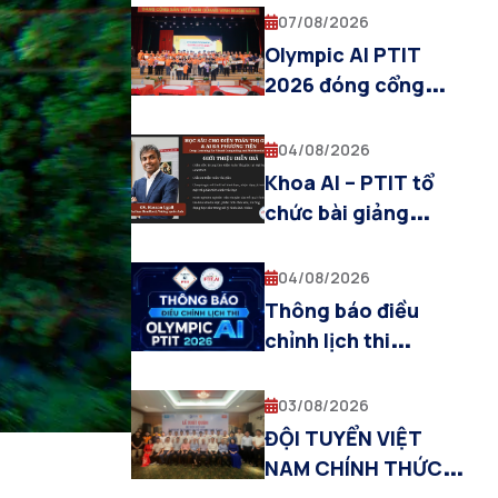
tạo và sự cộng
07/08/2026
hưởng cùng các
Olympic AI PTIT
khoa chuyên ngành
2026 đóng cổng
đăng ký, các đội
bước vào giai đoạn
04/08/2026
chuẩn bị cho Vòng
Khoa AI – PTIT tổ
Sơ loại
chức bài giảng
chuyên đề “Deep
Learning for Visual
04/08/2026
Computing and
Thông báo điều
Multimodal AI”
chỉnh lịch thi
Olympic AI PTIT
2026
03/08/2026
ĐỘI TUYỂN VIỆT
NAM CHÍNH THỨC