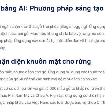
 bằng AI: Phương pháp sáng tạo
ngăn chặn khai thác gỗ trái phép (illegal logging). Ứng dụ
c định các loại gỗ. Mục tiêu không chỉ là bảo vệ rừng mà cò
p pháp. Ứng dụng này ra mắt tại một diễn đàn về tính hợp ph
này.
ận diện khuôn mặt cho rừng
n mặt, nhưng dành cho gỗ. Ứng dụng sử dụng các thuật toán
g của gỗ, AI có thể xác định loại gỗ một cách chính xác.
 cơ sở dữ liệu lớn với gần 3.000 mẫu gỗ từ khắp nơi trên thế 
Châu Phi, Nam Mỹ và Châu Á. Hiện tại, ứng dụng có thể nhận 
ược nhập khẩu vào Việt Nam, các loài được bảo vệ theo CIT