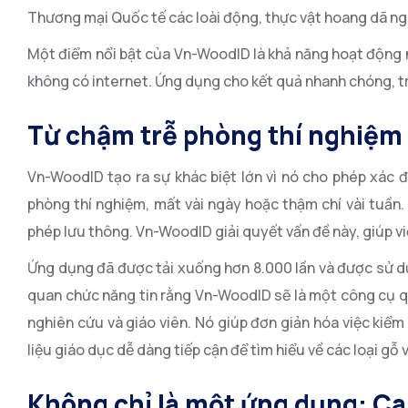
Thương mại Quốc tế các loài động, thực vật hoang dã nguy
Một điểm nổi bật của Vn-WoodID là khả năng hoạt động n
không có internet. Ứng dụng cho kết quả nhanh chóng, tr
Từ chậm trễ phòng thí nghiệm 
Vn-WoodID tạo ra sự khác biệt lớn vì nó cho phép xác đ
phòng thí nghiệm, mất vài ngày hoặc thậm chí vài tuần. 
phép lưu thông. Vn-WoodID giải quyết vấn đề này, giúp v
Ứng dụng đã được tải xuống hơn 8.000 lần và được sử d
quan chức năng tin rằng Vn-WoodID sẽ là một công cụ q
nghiên cứu và giáo viên. Nó giúp đơn giản hóa việc kiểm 
liệu giáo dục dễ dàng tiếp cận để tìm hiểu về các loại gỗ
Không chỉ là một ứng dụng: C