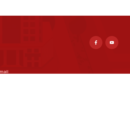
mail
uongpv@ptit.edu.vn