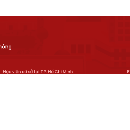
thông
Học viện cơ sở tại TP. Hồ Chí Minh
E
Số 11 Nguyễn Đình Chiểu, phường Sài Gòn, Thành phố Hồ
c
Chí Minh.
Cơ sở đào tạo tại TP Hồ Chí Minh
Số 97 Man Thiện, phường Tăng Nhơn Phú, thành phố Hồ Chí
Minh.