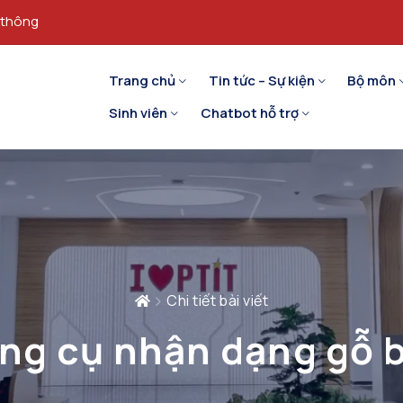
 thông
Trang chủ
Tin tức – Sự kiện
Bộ môn
Sinh viên
Chatbot hỗ trợ
Chi tiết bài viết
ông cụ nhận dạng gỗ 