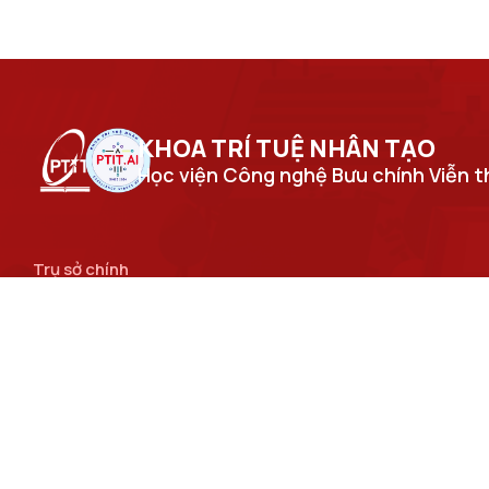
KHOA TRÍ TUỆ NHÂN TẠO​
Học viện Công nghệ Bưu chính Viễn 
Trụ sở chính
Số 122 Hoàng Quốc Việt, phường Nghĩa Đô, thành phố Hà
Nội.
Cơ sở đào tạo tại Hà Nội
Số 96A Trần Phú, phường Hà Đông, thành phố Hà Nội.