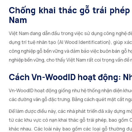
Chống khai thác gỗ trái phép
Nam
Việt Nam đang dẫn đầu trong việc sử dụng công nghệ để 
dụng trí tuệ nhân tạo (AI Wood Identification), giúp xá
công nghiệp gỗ bền vững và đảm bảo việc buôn bán gỗ hợ
nghiệp bền vững, cho thấy Việt Nam rất coi trọng vấn đề 
Cách Vn-WoodID hoạt động: Nh
Vn-WoodID hoạt động giống như hệ thống nhận diện khuô
các đường vân gỗ đặc trưng. Bằng cách quét mặt cắt ngan
Để làm được điều này, các nhà phát triển đã xây dựng một
từ các khu vực có nạn khai thác gỗ trái phép, bao gồm 
khác nhau. Các loài này bao gồm các loại gỗ thường đ