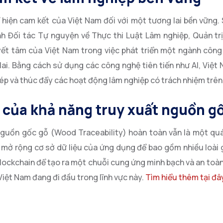
hiện cam kết của Việt Nam đối với một tương lai bền vững. 
nh Đối tác Tự nguyện về Thực thi Luật Lâm nghiệp, Quản tr
yết tâm của Việt Nam trong việc phát triển một ngành công
lai. Bằng cách sử dụng các công nghệ tiên tiến như AI, Việt
hép và thúc đẩy các hoạt động lâm nghiệp có trách nhiệm trên
i của khả năng truy xuất nguồn g
nguồn gốc gỗ (Wood Traceability) hoàn toàn vẫn là một quá
c mở rộng cơ sở dữ liệu của ứng dụng để bao gồm nhiều loài g
blockchain để tạo ra một chuỗi cung ứng minh bạch và an toà
 Việt Nam đang đi đầu trong lĩnh vực này.
Tìm hiểu thêm tại đâ